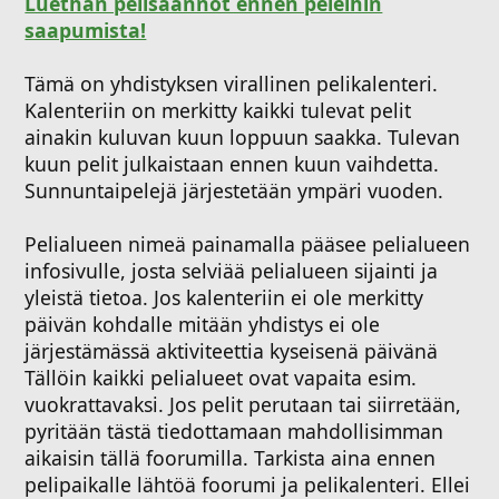
Luethan pelisäännöt ennen peleihin
saapumista!
Tämä on yhdistyksen virallinen pelikalenteri.
Kalenteriin on merkitty kaikki tulevat pelit
ainakin kuluvan kuun loppuun saakka. Tulevan
kuun pelit julkaistaan ennen kuun vaihdetta.
Sunnuntaipelejä järjestetään ympäri vuoden.
Pelialueen nimeä painamalla pääsee pelialueen
infosivulle, josta selviää pelialueen sijainti ja
yleistä tietoa. Jos kalenteriin ei ole merkitty
päivän kohdalle mitään yhdistys ei ole
järjestämässä aktiviteettia kyseisenä päivänä
Tällöin kaikki pelialueet ovat vapaita esim.
vuokrattavaksi. Jos pelit perutaan tai siirretään,
pyritään tästä tiedottamaan mahdollisimman
aikaisin tällä foorumilla. Tarkista aina ennen
pelipaikalle lähtöä foorumi ja pelikalenteri. Ellei