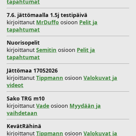
tapahtumat
7.6. jättömaalla 1.5j testipäivä
kirjoittanut
MrDuffo
osioon
Pelit ja
tapahtumat
Nuorisopelit
kirjoittanut
Semitin
osioon
Pelit ja
tapahtumat
Jättömaa 17052026
kirjoittanut
Tippmann
osioon
Valokuvat ja
videot
Sako TRG m10
kirjoittanut
Vade
osioon
Myydään ja
vaihdetaan
KevätRähinä
kirjoittanut
Tippmann
osioon
Valokuvat ja