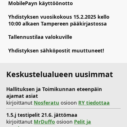
MobilePayn käyttöönotto
Yhdistyksen vuosikokous 15.2.2025 kello
10:00 alkaen Tampereen pääkirjastossa
Tallennustilaa valokuville
Yhdistyksen sähköpostit muuttuneet!
Keskustelualueen uusimmat
Hallituksen ja Toimikunnan eteenpäin
ajamat asiat
kirjoittanut
Nosferatu
osioon
RY tiedottaa
1.5.j testipelit 21.6. jättömaa
kirjoittanut
MrDuffo
osioon
Pelit ja