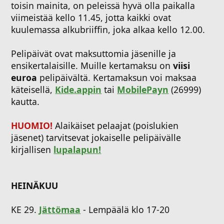
toisin mainita, on peleissä hyvä olla paikalla
viimeistää kello 11.45, jotta kaikki ovat
kuulemassa alkubriiffin, joka alkaa kello 12.00.
Pelipäivät ovat maksuttomia jäsenille ja
ensikertalaisille. Muille kertamaksu on
viisi
euroa
pelipäivältä. Kertamaksun voi maksaa
käteisellä,
Kide.appin
tai
MobilePayn
(26999)
kautta.
HUOMIO!
Alaikäiset pelaajat (poislukien
jäsenet) tarvitsevat jokaiselle pelipäivälle
kirjallisen
lupalapun!
HEINÄKUU
KE 29.
Jättömaa
- Lempäälä klo 17-20