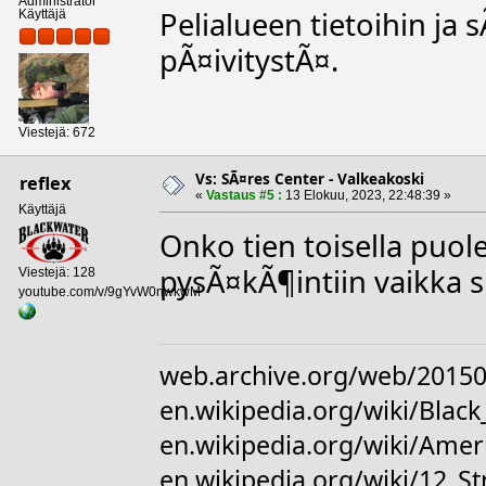
Administrator
Pelialueen tietoihin ja 
Käyttäjä
pÃ¤ivitystÃ¤.
Viestejä: 672
Vs: SÃ¤res Center - Valkeakoski
reflex
«
Vastaus #5 :
13 Elokuu, 2023, 22:48:39 »
Käyttäjä
Onko tien toisella puol
pysÃ¤kÃ¶intiin vaikka s
Viestejä: 128
youtube.com/v/9gYvW0nwkwM
web.archive.org/web/20150
en.wikipedia.org/wiki/Bl
en.wikipedia.org/wiki/Amer
en.wikipedia.org/wiki/12_S