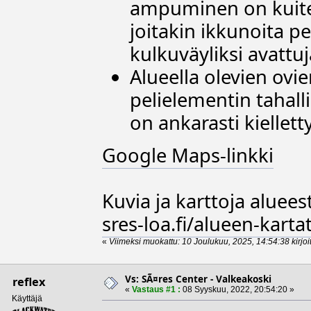
ampuminen on kuitenk
joitakin ikkunoita pel
kulkuväyliksi avattuj
Alueella olevien ovi
pelielementin tahal
on ankarasti kiellett
Google Maps-linkki
Kuvia ja karttoja aluees
sres-loa.fi/alueen-kartat
«
Viimeksi muokattu: 10 Joulukuu, 2025, 14:54:38 kirjoi
Vs: SÃ¤res Center - Valkeakoski
reflex
«
Vastaus #1 :
08 Syyskuu, 2022, 20:54:20 »
Käyttäjä