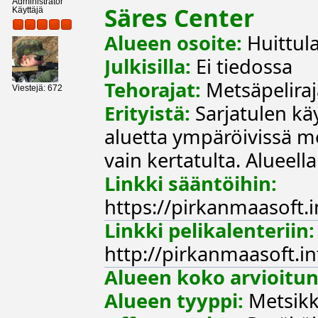
Administrator
Säres Center
Käyttäjä
Alueen osoite:
Huittula
Julkisilla:
Ei tiedossa
Tehorajat:
Metsäpelirajat
Viestejä: 672
Erityistä:
Sarjatulen käy
aluetta ympäröivissä m
vain kertatulta. Alueel
Linkki sääntöihin:
https://pirkanmaasoft.
Linkki pelikalenteriin:
http://pirkanmaasoft.i
Alueen koko arvioitun
Alueen tyyppi:
Metsikk