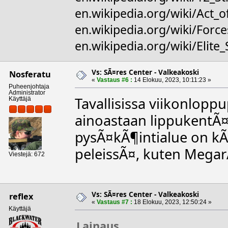
en.wikipedia.org/wiki/Act_o
en.wikipedia.org/wiki/For
en.wikipedia.org/wiki/Elite
Vs: SÃ¤res Center - Valkeakoski
Nosferatu
«
Vastaus #6 :
14 Elokuu, 2023, 10:11:23 »
Puheenjohtaja
Administrator
Tavallisissa viikonlop
Käyttäjä
ainoastaan lippukentÃ¤l
pysÃ¤kÃ¶intialue on k
peleissÃ¤, kuten Mega
Viestejä: 672
Vs: SÃ¤res Center - Valkeakoski
reflex
«
Vastaus #7 :
18 Elokuu, 2023, 12:50:24 »
Käyttäjä
Lainaus