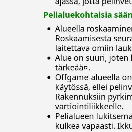
ajassa, jotta pelinve
Pelialuekohtaisia sään
Alueella roskaamine
Roskaamisesta seuraa
laitettava omiin lauk
Alue on suuri, joten
tärkeää¤.
Offgame-alueella on 
käytössä, ellei peli
Rakennuksiin pyrkim
vartiointiliikkeelle.
Pelialueen lukitsema
kulkea vapaasti. Ikk