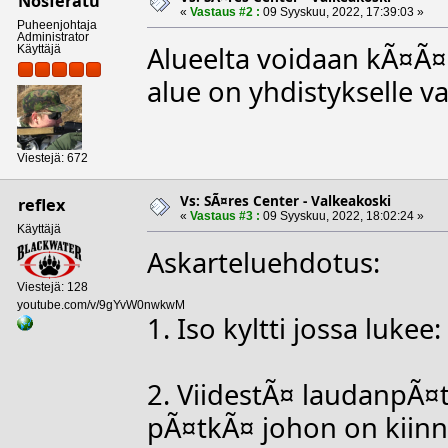
Nosferatu
«
Vastaus #2 :
09 Syyskuu, 2022, 17:39:03 »
Puheenjohtaja
Administrator
Alueelta voidaan kÃ¤Ã¤n
Käyttäjä
alue on yhdistykselle v
Viestejä: 672
Vs: SÃ¤res Center - Valkeakoski
reflex
«
Vastaus #3 :
09 Syyskuu, 2022, 18:02:24 »
Käyttäjä
Askarteluehdotus:
Viestejä: 128
youtube.com/v/9gYvW0nwkwM
1. Iso kyltti jossa luke
2. ViidestÃ¤ laudanpÃ¤t
pÃ¤tkÃ¤ johon on kiinnit