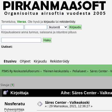
Tervetuloa,
Vieras
. Ole hyvä ja
kirjaudu
tai
rekisteröidy
.
Kirjautuaksesi anna tunnus, salasana ja istuntosi pituus
Uutiset:
Etusivu
Ohjeet
Kirjaudu
Rekisteröidy
PIMS Ry Keskustelufoorumi
»
Yleinen keskustelu
»
Pelialueet
»
Säres Center - 
Sivuja: [
1
]
Kirjoittaja
Aihe: Säres Center - Valke
Säres Center - Valkeakoski
Nosferatu
«
:
29 Marraskuu, 2021, 12:36:27 »
Puheenjohtaja