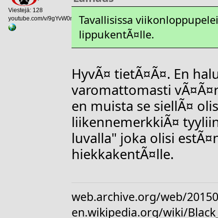
Viestejä: 128
Tavallisissa viikonloppupe
youtube.com/v/9gYvW0nwkwM
lippukentÃ¤lle.
HyvÃ¤ tietÃ¤Ã¤. En hal
varomattomasti vÃ¤Ã¤r
en muista se siellÃ¤ oli
liikennemerkkiÃ¤ tyylii
luvalla" joka olisi est
hiekkakentÃ¤lle.
web.archive.org/web/20150
en.wikipedia.org/wiki/Bl