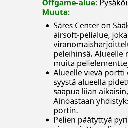
Offgame-alue:
Pysäköin
Muuta:
Säres Center on Sää
airsoft-pelialue, jo
viranomaisharjoitte
peleihinsä. Alueelle
muita pelielementtej
Alueelle vievä portti
syystä alueella pide
saapua liian aikaisin
Ainoastaan yhdistyks
portin.
Pelien päätyttyä pyr