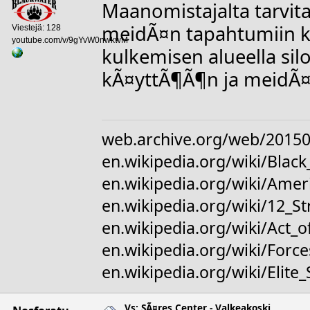
Maanomistajalta tarvit
meidÃ¤n tapahtumiin 
Viestejä: 128
youtube.com/v/9gYvW0nwkwM
kulkemisen alueella sil
kÃ¤yttÃ¶Ã¶n ja meidÃ¤
web.archive.org/web/20150
en.wikipedia.org/wiki/Bl
en.wikipedia.org/wiki/Amer
en.wikipedia.org/wiki/12_S
en.wikipedia.org/wiki/Act_o
en.wikipedia.org/wiki/For
en.wikipedia.org/wiki/Elite
Vs: SÃ¤res Center - Valkeakoski