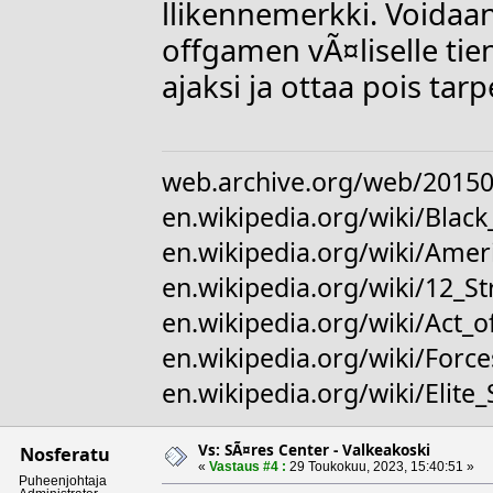
llikennemerkki. Voidaan
offgamen vÃ¤liselle t
ajaksi ja ottaa pois ta
web.archive.org/web/20150
en.wikipedia.org/wiki/Bl
en.wikipedia.org/wiki/Amer
en.wikipedia.org/wiki/12_S
en.wikipedia.org/wiki/Act_o
en.wikipedia.org/wiki/For
en.wikipedia.org/wiki/Elite
Vs: SÃ¤res Center - Valkeakoski
Nosferatu
«
Vastaus #4 :
29 Toukokuu, 2023, 15:40:51 »
Puheenjohtaja