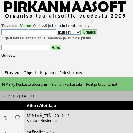
Tervetuloa,
Vieras
. Ole hyvä ja
kirjaudu
tai
rekisteröidy
.
Kirjautuaksesi anna tunnus, salasana ja istuntosi pituus
Uutiset:
Etusivu
Ohjeet
Kirjaudu
Rekisteröidy
PIMS Ry Keskustelufoorumi
»
Yleinen keskustelu
»
Pelit ja tapahtumat
Sivuja:
1
[
2
]
3
4
...
11
Aihe
/
Aloittaja
MINIMÃ„TTÃ– 20.-21.5.
Aloittaja
Nosferatu
YÃ¶pelit 17.12.