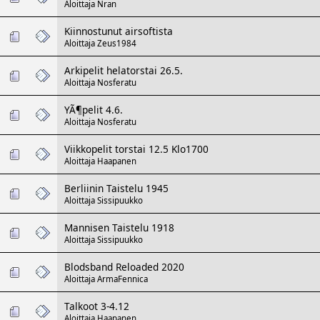
Aloittaja
Nran
Kiinnostunut airsoftista
Aloittaja
Zeus1984
Arkipelit helatorstai 26.5.
Aloittaja
Nosferatu
YÃ¶pelit 4.6.
Aloittaja
Nosferatu
Viikkopelit torstai 12.5 Klo1700
Aloittaja
Haapanen
Berliinin Taistelu 1945
Aloittaja
Sissipuukko
Mannisen Taistelu 1918
Aloittaja
Sissipuukko
Blodsband Reloaded 2020
Aloittaja
ArmaFennica
Talkoot 3-4.12
Aloittaja
Haapanen