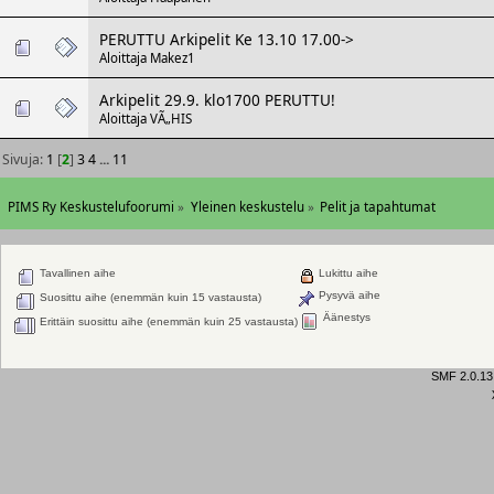
PERUTTU Arkipelit Ke 13.10 17.00->
Aloittaja
Makez1
Arkipelit 29.9. klo1700 PERUTTU!
Aloittaja
VÃ„HIS
Sivuja:
1
[
2
]
3
4
...
11
PIMS Ry Keskustelufoorumi
»
Yleinen keskustelu
»
Pelit ja tapahtumat
Tavallinen aihe
Lukittu aihe
Pysyvä aihe
Suosittu aihe (enemmän kuin 15 vastausta)
Äänestys
Erittäin suosittu aihe (enemmän kuin 25 vastausta)
SMF 2.0.13