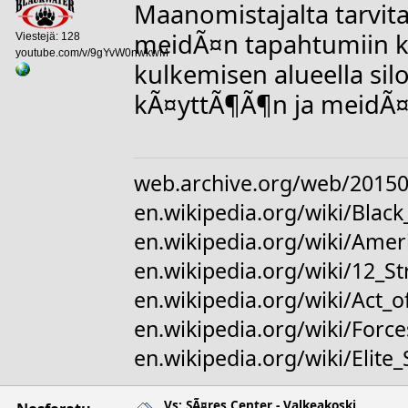
Maanomistajalta tarvit
meidÃ¤n tapahtumiin 
Viestejä: 128
youtube.com/v/9gYvW0nwkwM
kulkemisen alueella sil
kÃ¤yttÃ¶Ã¶n ja meidÃ¤
web.archive.org/web/20150
en.wikipedia.org/wiki/Bl
en.wikipedia.org/wiki/Amer
en.wikipedia.org/wiki/12_S
en.wikipedia.org/wiki/Act_o
en.wikipedia.org/wiki/For
en.wikipedia.org/wiki/Elite
Vs: SÃ¤res Center - Valkeakoski