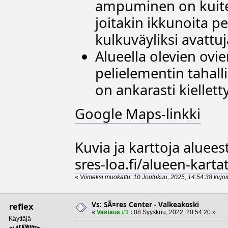
ampuminen on kuitenk
joitakin ikkunoita pel
kulkuväyliksi avattuj
Alueella olevien ovi
pelielementin tahal
on ankarasti kiellett
Google Maps-linkki
Kuvia ja karttoja aluees
sres-loa.fi/alueen-kartat
«
Viimeksi muokattu: 10 Joulukuu, 2025, 14:54:38 kirjoi
Vs: SÃ¤res Center - Valkeakoski
reflex
«
Vastaus #1 :
08 Syyskuu, 2022, 20:54:20 »
Käyttäjä