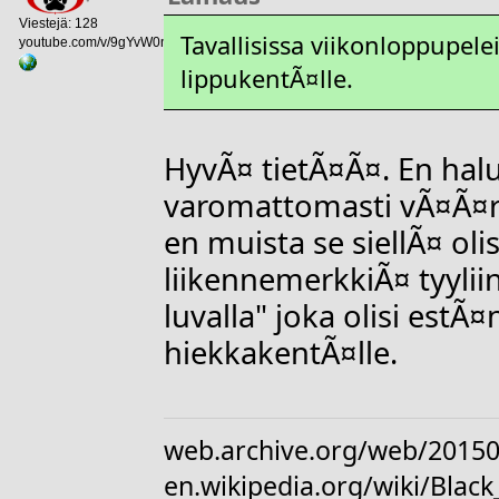
Viestejä: 128
Tavallisissa viikonloppupe
youtube.com/v/9gYvW0nwkwM
lippukentÃ¤lle.
HyvÃ¤ tietÃ¤Ã¤. En hal
varomattomasti vÃ¤Ã¤r
en muista se siellÃ¤ oli
liikennemerkkiÃ¤ tyylii
luvalla" joka olisi est
hiekkakentÃ¤lle.
web.archive.org/web/20150
en.wikipedia.org/wiki/Bl