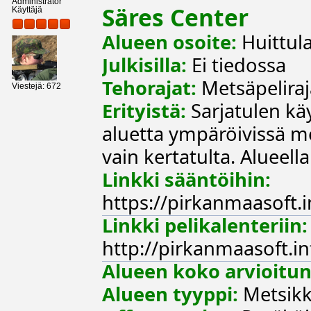
Administrator
Säres Center
Käyttäjä
Alueen osoite:
Huittula
Julkisilla:
Ei tiedossa
Tehorajat:
Metsäpelirajat
Viestejä: 672
Erityistä:
Sarjatulen käy
aluetta ympäröivissä m
vain kertatulta. Alueel
Linkki sääntöihin:
https://pirkanmaasoft.
Linkki pelikalenteriin:
http://pirkanmaasoft.i
Alueen koko arvioitun
Alueen tyyppi:
Metsikk