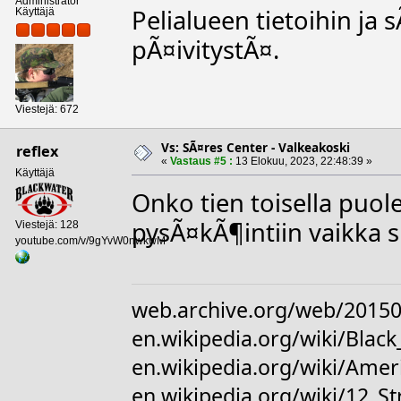
Administrator
Pelialueen tietoihin ja 
Käyttäjä
pÃ¤ivitystÃ¤.
Viestejä: 672
Vs: SÃ¤res Center - Valkeakoski
reflex
«
Vastaus #5 :
13 Elokuu, 2023, 22:48:39 »
Käyttäjä
Onko tien toisella puol
pysÃ¤kÃ¶intiin vaikka s
Viestejä: 128
youtube.com/v/9gYvW0nwkwM
web.archive.org/web/20150
en.wikipedia.org/wiki/Bl
en.wikipedia.org/wiki/Amer
en.wikipedia.org/wiki/12_S