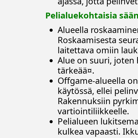
ajassa, jotta pelinve
Pelialuekohtaisia sään
Alueella roskaamine
Roskaamisesta seuraa
laitettava omiin lauk
Alue on suuri, joten
tärkeää¤.
Offgame-alueella on 
käytössä, ellei peli
Rakennuksiin pyrkim
vartiointiliikkeelle.
Pelialueen lukitsema
kulkea vapaasti. Ikk