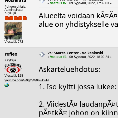
Nosferatu
«
Vastaus #2 :
09 Syyskuu, 2022, 17:39:03 »
Puheenjohtaja
Administrator
Alueelta voidaan kÃ¤Ã¤n
Käyttäjä
alue on yhdistykselle v
Viestejä: 672
Vs: SÃ¤res Center - Valkeakoski
reflex
«
Vastaus #3 :
09 Syyskuu, 2022, 18:02:24 »
Käyttäjä
Askarteluehdotus:
Viestejä: 128
youtube.com/v/9gYvW0nwkwM
1. Iso kyltti jossa luke
2. ViidestÃ¤ laudanpÃ¤t
pÃ¤tkÃ¤ johon on kiinnit