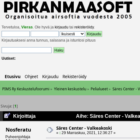
Tervetuloa,
Vieras
. Ole hyvä ja
kirjaudu
tai
rekisteröidy
.
Kirjautuaksesi anna tunnus, salasana ja istuntosi pituus
Uutiset:
Etusivu
Ohjeet
Kirjaudu
Rekisteröidy
PIMS Ry Keskustelufoorumi
»
Yleinen keskustelu
»
Pelialueet
»
Säres Center - 
Sivuja: [
1
]
Kirjoittaja
Aihe: Säres Center - Valke
Säres Center - Valkeakoski
Nosferatu
«
:
29 Marraskuu, 2021, 12:36:27 »
Puheenjohtaja