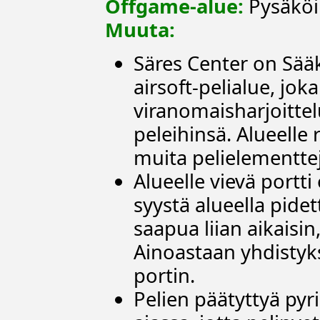
Offgame-alue:
Pysäköin
Muuta:
Säres Center on Sää
airsoft-pelialue, jo
viranomaisharjoitte
peleihinsä. Alueelle
muita pelielementtej
Alueelle vievä portti
syystä alueella pide
saapua liian aikaisin
Ainoastaan yhdistyks
portin.
Pelien päätyttyä pyr