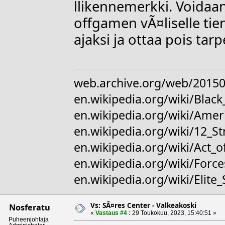
llikennemerkki. Voidaan
offgamen vÃ¤liselle t
ajaksi ja ottaa pois ta
web.archive.org/web/20150
en.wikipedia.org/wiki/Bl
en.wikipedia.org/wiki/Amer
en.wikipedia.org/wiki/12_S
en.wikipedia.org/wiki/Act_o
en.wikipedia.org/wiki/For
en.wikipedia.org/wiki/Elite
Vs: SÃ¤res Center - Valkeakoski
Nosferatu
«
Vastaus #4 :
29 Toukokuu, 2023, 15:40:51 »
Puheenjohtaja