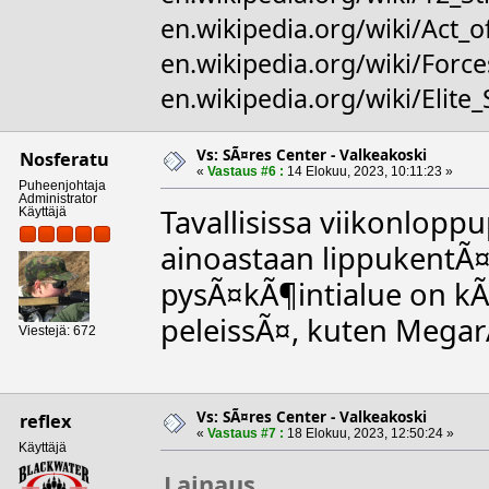
en.wikipedia.org/wiki/Act_o
en.wikipedia.org/wiki/For
en.wikipedia.org/wiki/Elite
Vs: SÃ¤res Center - Valkeakoski
Nosferatu
«
Vastaus #6 :
14 Elokuu, 2023, 10:11:23 »
Puheenjohtaja
Administrator
Tavallisissa viikonlop
Käyttäjä
ainoastaan lippukentÃ¤l
pysÃ¤kÃ¶intialue on k
peleissÃ¤, kuten Mega
Viestejä: 672
Vs: SÃ¤res Center - Valkeakoski
reflex
«
Vastaus #7 :
18 Elokuu, 2023, 12:50:24 »
Käyttäjä
Lainaus