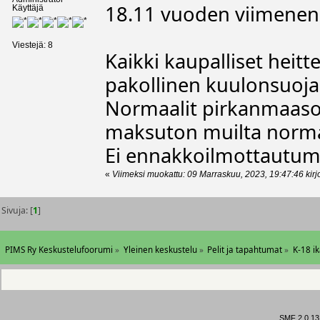
18.11 vuoden viimenen K
Käyttäjä
Viestejä: 8
Kaikki kaupalliset heitt
pakollinen kuulonsuoja
Normaalit pirkanmaasof
maksuton muilta normaa
Ei ennakkoilmottautumis
«
Viimeksi muokattu: 09 Marraskuu, 2023, 19:47:46 kirj
Sivuja: [
1
]
PIMS Ry Keskustelufoorumi
»
Yleinen keskustelu
»
Pelit ja tapahtumat
»
K-18 ik
SMF 2.0.13