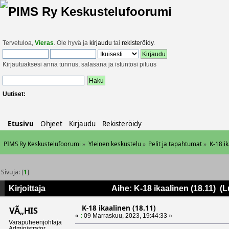
Tervetuloa,
Vieras
. Ole hyvä ja
kirjaudu
tai
rekisteröidy
.
Kirjautuaksesi anna tunnus, salasana ja istuntosi pituus
Uutiset:
Etusivu
Ohjeet
Kirjaudu
Rekisteröidy
PIMS Ry Keskustelufoorumi
»
Yleinen keskustelu
»
Pelit ja tapahtumat
»
K-18 ik
Sivuja: [
1
]
Kirjoittaja
Aihe: K-18 ikaalinen (18.11) (L
K-18 ikaalinen (18.11)
VÃ„HIS
«
:
09 Marraskuu, 2023, 19:44:33 »
Varapuheenjohtaja
Administrator