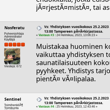
jÃ¤rjestÃ¤mistÃ¤, tai as
Vs: Yhdistyksen vuosikokous 25.2.2023 
Nosferatu
13:00 Tampereen pÃ¤Ã¤kirjastossa.
Puheenjohtaja
«
Vastaus #3 :
24 Helmikuu, 2023, 13:06:23 »
Administrator
Käyttäjä
Muistakaa huominen kok
vaikuttaa yhdistyksen t
saunatilaisuuteen kok
Viestejä: 672
pyyhkeet. Yhdistys tar
pientÃ¤ vÃ¤lipalaa.
Vs: Yhdistyksen vuosikokous 25.2.2023 
Sentinel
13:00 Tampereen pÃ¤Ã¤kirjastossa.
ToimihenkilÃ¶
«
Vastaus #4 :
25 Helmikuu, 2023, 12:43:46 »
Toimikunta