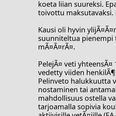
koeta liian suureksi. Epa
toivottu maksutavaksi.
Kausi oli hyvin ylijÃ¤
suunniteltua pienempi 
mÃ¤Ã¤rÃ¤.
PelejÃ¤ veti yhteensÃ¤
vedetty viiden henkilÃ¶
Pelinveto halukkuutta 
nostaminen tai antamall
mahdollisuus ostella v
tarjoamalla sopivia kou
aktiivisille vetÃ¤jille (E