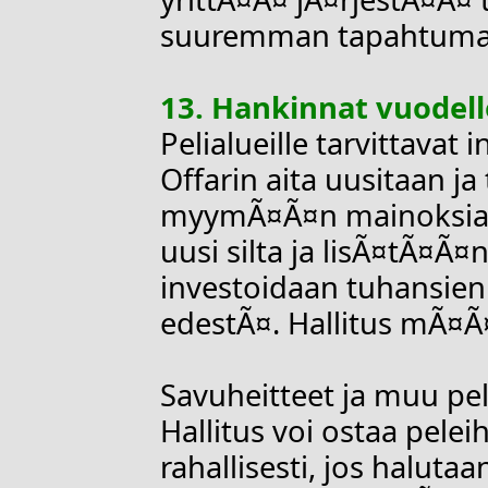
suuremman tapahtum
13. Hankinnat vuodell
Pelialueille tarvittavat 
Offarin aita uusitaan j
myymÃ¤Ã¤n mainoksia
uusi silta ja lisÃ¤tÃ¤Ã¤n
investoidaan tuhansien
edestÃ¤. Hallitus mÃ
Savuheitteet ja muu pel
Hallitus voi ostaa pelei
rahallisesti, jos haluta