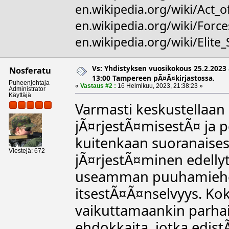
en.wikipedia.org/wiki/Act_o
en.wikipedia.org/wiki/For
en.wikipedia.org/wiki/Elite
Vs: Yhdistyksen vuosikokous 25.2.2023 
Nosferatu
13:00 Tampereen pÃ¤Ã¤kirjastossa.
Puheenjohtaja
«
Vastaus #2 :
16 Helmikuu, 2023, 21:38:23 »
Administrator
Käyttäjä
Varmasti keskustellaa
jÃ¤rjestÃ¤misestÃ¤ ja p
kuitenkaan suoranaises
Viestejä: 672
jÃ¤rjestÃ¤minen edelly
useamman puuhamiehen
itsestÃ¤Ã¤nselvyys. Ko
vaikuttamaankin parha
ehdokkaita, jotka edis