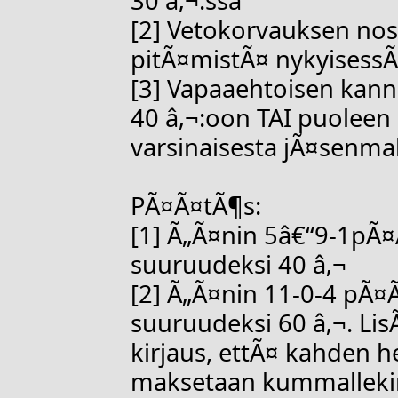
30 â‚¬:ssa
[2] Vetokorvauksen nos
pitÃ¤mistÃ¤ nykyisessÃ
[3] Vapaaehtoisen kann
40 â‚¬:oon TAI puoleen
varsinaisesta jÃ¤senma
PÃ¤Ã¤tÃ¶s:
[1] Ã„Ã¤nin 5â€“9-1pÃ¤
suuruudeksi 40 â‚¬
[2] Ã„Ã¤nin 11-0-4 pÃ¤
suuruudeksi 60 â‚¬. LisÃ
kirjaus, ettÃ¤ kahden 
maksetaan kummalleki