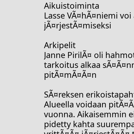
Aikuistoiminta
Lasse VÃ¤hÃ¤niemi voi 
jÃ¤rjestÃ¤miseksi
Arkipelit
Janne PirilÃ¤ oli hahmo
tarkoitus alkaa sÃ¤Ã¤nn
pitÃ¤mÃ¤Ã¤n
SÃ¤reksen erikoistapa
Alueella voidaan pitÃ¤
vuonna. Aikaisemmin ei
pidetty kahta suurempa
yrittÃ¤Ã¤ jÃ¤rjestÃ¤Ã¤ 