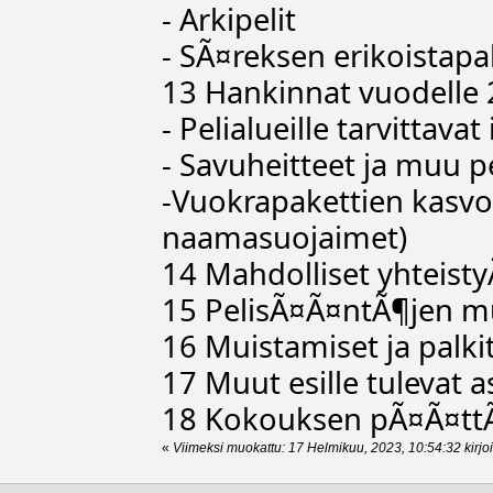
- Arkipelit
- SÃ¤reksen erikoistap
13 Hankinnat vuodelle
- Pelialueille tarvittavat
- Savuheitteet ja muu p
-Vuokrapakettien kasvo
naamasuojaimet)
14 Mahdolliset yhteis
15 PelisÃ¤Ã¤ntÃ¶jen m
16 Muistamiset ja palki
17 Muut esille tulevat a
18 Kokouksen pÃ¤Ã¤t
«
Viimeksi muokattu: 17 Helmikuu, 2023, 10:54:32 kirjoi