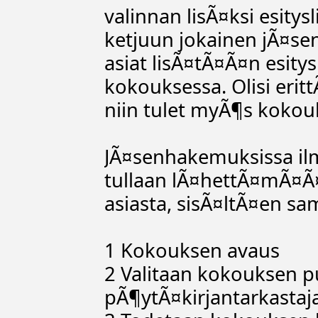
valinnan lisÃ¤ksi esitys
ketjuun jokainen jÃ¤sen
asiat lisÃ¤tÃ¤Ã¤n esitys
kokouksessa. Olisi erit
niin tulet myÃ¶s kokou
JÃ¤senhakemuksissa ilm
tullaan lÃ¤hettÃ¤mÃ¤Ã¤
asiasta, sisÃ¤ltÃ¤en s
1 Kokouksen avaus
2 Valitaan kokouksen pu
pÃ¶ytÃ¤kirjantarkastaja