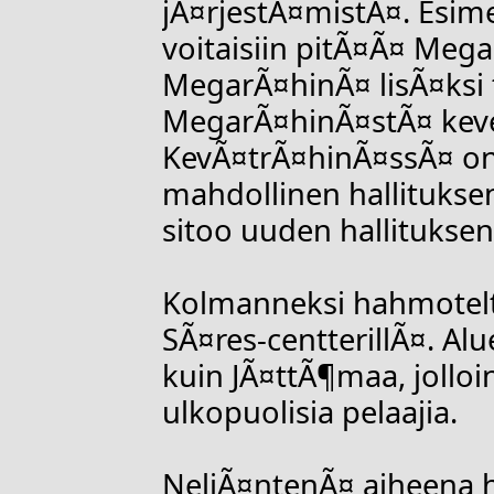
jÃ¤rjestÃ¤mistÃ¤. Esime
voitaisiin pitÃ¤Ã¤ Me
MegarÃ¤hinÃ¤ lisÃ¤ksi t
MegarÃ¤hinÃ¤stÃ¤ keve
KevÃ¤trÃ¤hinÃ¤ssÃ¤ o
mahdollinen hallituksen
sitoo uuden hallituksen
Kolmanneksi hahmotelti
SÃ¤res-centterillÃ¤. A
kuin JÃ¤ttÃ¶maa, jolloin
ulkopuolisia pelaajia.
NeljÃ¤ntenÃ¤ aiheena h