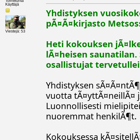
Toimikunta
Käyttäjä
Yhdistyksen vuosikok
pÃ¤Ã¤kirjasto Metsoss
Viestejä: 53
Heti kokouksen jÃ¤lkei
lÃ¤heisen saunatilan.
osallistujat tervetulle
Yhdistyksen sÃ¤Ã¤ntÃ¶
vuotta tÃ¤yttÃ¤neillÃ¤ 
Luonnollisesti mielipit
nuoremmat henkilÃ¶t.
Kokouksessa kÃ¤sitellÃ¤