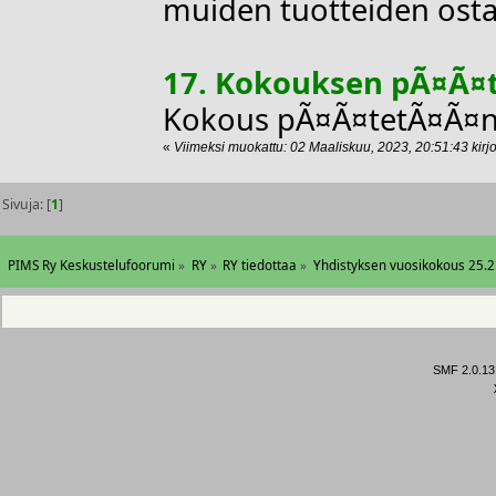
muiden tuotteiden osta
17. Kokouksen pÃ¤Ã¤
Kokous pÃ¤Ã¤tetÃ¤Ã¤n
«
Viimeksi muokattu: 02 Maaliskuu, 2023, 20:51:43 kirjo
Sivuja: [
1
]
PIMS Ry Keskustelufoorumi
»
RY
»
RY tiedottaa
»
Yhdistyksen vuosikokous 25.2
SMF 2.0.13