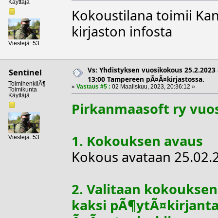
Käyttäjä
Kokoustilana toimii Kan
kirjaston infosta
Viestejä: 53
Vs: Yhdistyksen vuosikokous 25.2.2023 
Sentinel
13:00 Tampereen pÃ¤Ã¤kirjastossa.
ToimihenkilÃ¶
«
Vastaus #5 :
02 Maaliskuu, 2023, 20:36:12 »
Toimikunta
Käyttäjä
Pirkanmaasoft ry vuo
1. Kokouksen avaus
Viestejä: 53
Kokous avataan 25.02.2
2. Valitaan kokouksen
kaksi pÃ¶ytÃ¤kirjantar