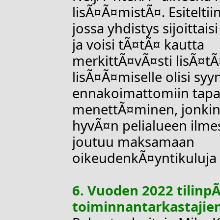
lisÃ¤Ã¤mistÃ¤. Esiteltiin
jossa yhdistys sijoittai
ja voisi tÃ¤tÃ¤ kautta
merkittÃ¤vÃ¤sti lisÃ¤tÃ
lisÃ¤Ã¤miselle olisi s
ennakoimattomiin tapah
menettÃ¤minen, jonkin 
hyvÃ¤n pelialueen ilmes
joutuu maksamaan
oikeudenkÃ¤yntikuluja
6. Vuoden 2022 tilinp
toiminnantarkastajie