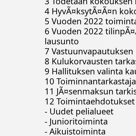
3 Todetaan kokouksen l
4 HyvÃ¤ksytÃ¤Ã¤n koko
5 Vuoden 2022 toimin
6 Vuoden 2022 tilinpÃ¤
lausunto
7 Vastuunvapautuksen 
8 Kulukorvausten tark
9 Hallituksen valinta k
10 Toiminnantarkastaja
11 JÃ¤senmaksun tarkis
12 Toimintaehdotukset
- Uudet pelialueet
- Junioritoiminta
- Aikuistoiminta