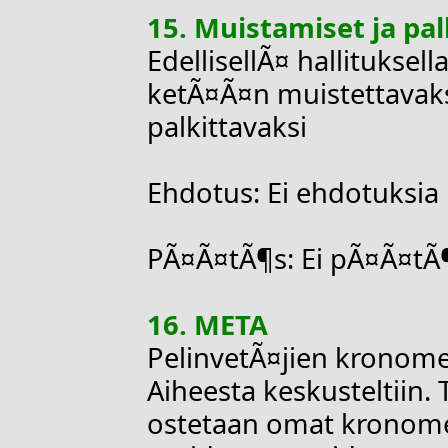
15. Muistamiset ja pa
EdellisellÃ¤ hallituksell
ketÃ¤Ã¤n muistettavaks
palkittavaksi
Ehdotus: Ei ehdotuksia
PÃ¤Ã¤tÃ¶s: Ei pÃ¤Ã¤tÃ
16. META
PelinvetÃ¤jien kronome
Aiheesta keskusteltiin. T
ostetaan omat kronome