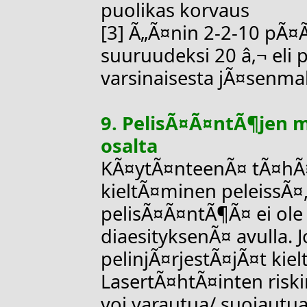
puolikas korvaus
[3] Ã„Ã¤nin 2-2-10 pÃ¤
suuruudeksi 20 â‚¬ eli 
varsinaisesta jÃ¤senma
9. PelisÃ¤Ã¤ntÃ¶jen 
osalta
KÃ¤ytÃ¤nteenÃ¤ tÃ¤hÃ¤n
kieltÃ¤minen peleissÃ¤,
pelisÃ¤Ã¤ntÃ¶Ã¤ ei ole o
diaesityksenÃ¤ avulla. 
pelinjÃ¤rjestÃ¤jÃ¤t kie
LasertÃ¤htÃ¤inten risk
voi varautua/ suojautua