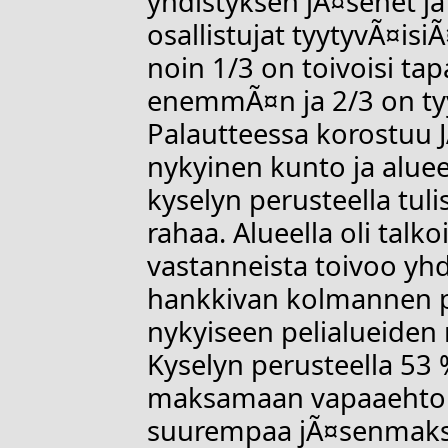
yhdistyksen jÃ¤senet ja
osallistujat tyytyvÃ¤is
noin 1/3 on toivoisi ta
enemmÃ¤n ja 2/3 on ty
Palautteessa korostuu
nykyinen kunto ja alue
kyselyn perusteella tul
rahaa. Alueella oli talk
vastanneista toivoo yh
hankkivan kolmannen pe
nykyiseen pelialueide
Kyselyn perusteella 53 %
maksamaan vapaaehtoi
suurempaa jÃ¤senmaksu