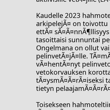
Kaudelle 2023 hahmotel
arkipelejÃ¤ on toivott
ettÃ¤ sÃ¤Ã¤nnÃ¶llisyys 
tasoittaisi sunnuntai 
Ongelmana on ollut va
pelinvetÃ¤jÃ¤lle. TÃ¤m
vÃ¤hentÃ¤nyt pelinveto 
vetokorvauksen korott
tÃ¤ysmÃ¤Ã¤rÃ¤iseksi t
tietyn pelaajamÃ¤Ã¤rÃ¤
Toisekseen hahmotelti