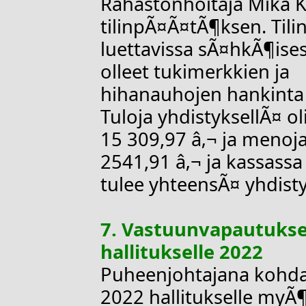
Rahastonhoitaja Mika K
tilinpÃ¤Ã¤tÃ¶ksen. Tili
luettavissa sÃ¤hkÃ¶is
olleet tukimerkkien ja
hihanauhojen hankinta
Tuloja yhdistyksellÃ¤ ol
15 309,97 â‚¬ ja menoja 
2541,91 â‚¬ ja kassassa
tulee yhteensÃ¤ yhdisty
7. Vastuunvapautuk
hallitukselle 2022
Puheenjohtajana kohda
2022 hallitukselle my