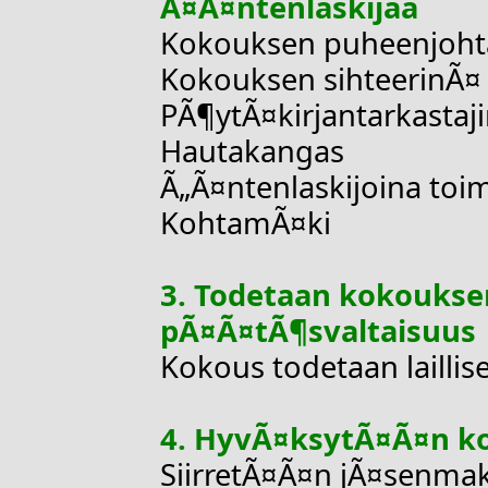
Ã¤Ã¤ntenlaskijaa
Kokouksen puheenjohtaj
Kokouksen sihteerinÃ¤ 
PÃ¶ytÃ¤kirjantarkastaj
Hautakangas
Ã„Ã¤ntenlaskijoina toim
KohtamÃ¤ki
3. Todetaan kokouksen 
pÃ¤Ã¤tÃ¶svaltaisuus
Kokous todetaan laillis
4. HyvÃ¤ksytÃ¤Ã¤n ko
SiirretÃ¤Ã¤n jÃ¤senmak