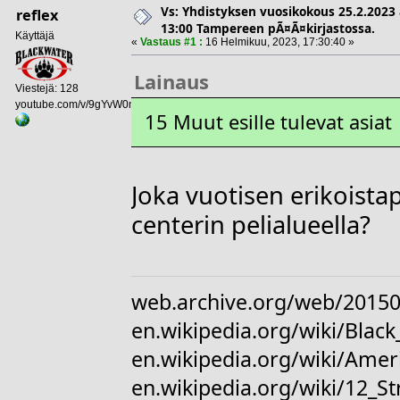
Vs: Yhdistyksen vuosikokous 25.2.2023 
reflex
13:00 Tampereen pÃ¤Ã¤kirjastossa.
Käyttäjä
«
Vastaus #1 :
16 Helmikuu, 2023, 17:30:40 »
Lainaus
Viestejä: 128
youtube.com/v/9gYvW0nwkwM
15 Muut esille tulevat asiat
Joka vuotisen erikoist
centerin pelialueella?
web.archive.org/web/20150
en.wikipedia.org/wiki/Bl
en.wikipedia.org/wiki/Amer
en.wikipedia.org/wiki/12_S