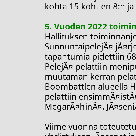
kohta 15 kohtien 8:n ja 
5. Vuoden 2022 toimi
Hallituksen toiminnanj
SunnuntaipelejÃ¤ jÃ¤rje
tapahtumia pidettiin 68
PelejÃ¤ pelattiin monipu
muutaman kerran pelat
Boombattlen alueella H
pelattiin ensimmÃ¤istÃ
MegarÃ¤hinÃ¤. JÃ¤seniÃ
Viime vuonna toteutetu