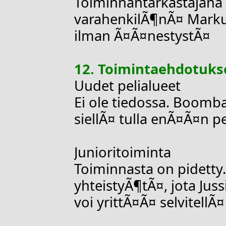
Toiminnantarkastajana 
varahenkilÃ¶nÃ¤ Markus
ilman Ã¤Ã¤nestystÃ¤
12. Toimintaehdotuks
Uudet pelialueet
Ei ole tiedossa. Boombat
siellÃ¤ tulla enÃ¤Ã¤n 
Junioritoiminta
Toiminnasta on pidetty.
yhteistyÃ¶tÃ¤, jota Juss
voi yrittÃ¤Ã¤ selvitellÃ¤