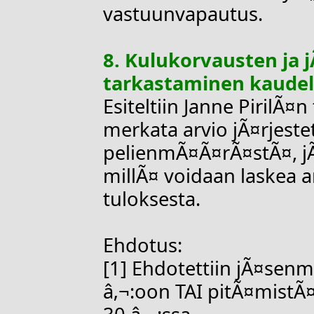
vastuunvapautus.
8. Kulukorvausten ja
tarkastaminen kaudel
Esiteltiin Janne PirilÃ¤
merkata arvio jÃ¤rjeste
pelienmÃ¤Ã¤rÃ¤stÃ¤, j
millÃ¤ voidaan laskea 
tuloksesta.
Ehdotus:
[1] Ehdotettiin jÃ¤sen
â‚¬:oon TAI pitÃ¤mistÃ