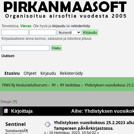
Tervetuloa,
Vieras
. Ole hyvä ja
kirjaudu
tai
rekisteröidy
.
Kirjautuaksesi anna tunnus, salasana ja istuntosi pituus
Uutiset:
Etusivu
Ohjeet
Kirjaudu
Rekisteröidy
PIMS Ry Keskustelufoorumi
»
RY
»
RY tiedottaa
»
Yhdistyksen vuosikokous 25.2
Sivuja: [
1
]
Kirjoittaja
Aihe: Yhdistyksen vuosikok
(Luettu 7959 kertaa)
Yhdistyksen vuosikokous 25.2.2023 alka
Sentinel
Tampereen pÃ¤Ã¤kirjastossa.
ToimihenkilÃ¶
«
:
16 Helmikuu, 2023, 10:54:02 »