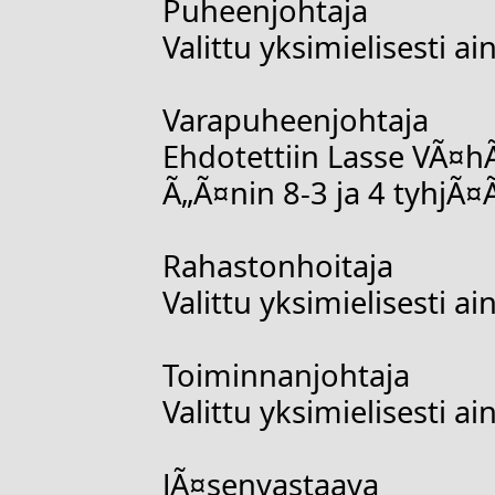
Puheenjohtaja
Valittu yksimielisesti 
Varapuheenjohtaja
Ehdotettiin Lasse VÃ¤hÃ
Ã„Ã¤nin 8-3 ja 4 tyhjÃ¤
Rahastonhoitaja
Valittu yksimielisesti
Toiminnanjohtaja
Valittu yksimielisesti 
JÃ¤senvastaava