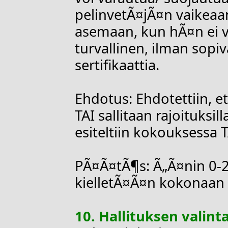
pelinvetÃ¤jÃ¤n vaikeaa
asemaan, kun hÃ¤n ei v
turvallinen, ilman sopi
sertifikaattia.
Ehdotus: Ehdotettiin, 
TAI sallitaan rajoituksill
esiteltiin kokouksessa
PÃ¤Ã¤tÃ¶s: Ã„Ã¤nin 0-2-
kielletÃ¤Ã¤n kokonaan
10. Hallituksen valint