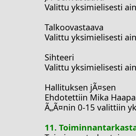
Valittu yksimielisest
Talkoovastaava
Valittu yksimielisesti
Sihteeri
Valittu yksimielisesti
Hallituksen jÃ¤sen
Ehdotettiin Mika Haapan
Ã„Ã¤nin 0-15 valittiin yk
11. Toiminnantarkasta