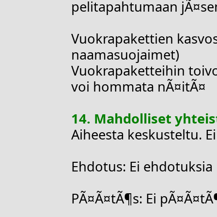
pelitapahtumaan jÃ¤sen
Vuokrapakettien kasvos
naamasuojaimet)
Vuokrapaketteihin toivo
voi hommata nÃ¤itÃ¤
14. Mahdolliset yhte
Aiheesta keskusteltu. E
Ehdotus: Ei ehdotuksia
PÃ¤Ã¤tÃ¶s: Ei pÃ¤Ã¤tÃ