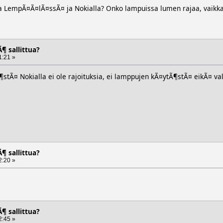
a LempÃ¤Ã¤lÃ¤ssÃ¤ ja Nokialla? Onko lampuissa lumen rajaa, vaikka 
¶ sallittua?
1:21 »
stÃ¤ Nokialla ei ole rajoituksia, ei lamppujen kÃ¤ytÃ¶stÃ¤ eikÃ¤ va
¶ sallittua?
2:20 »
¶ sallittua?
2:45 »