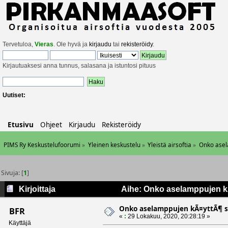
Tervetuloa,
Vieras
. Ole hyvä ja
kirjaudu
tai
rekisteröidy
.
Kirjautuaksesi anna tunnus, salasana ja istuntosi pituus
Uutiset:
Etusivu
Ohjeet
Kirjaudu
Rekisteröidy
PIMS Ry Keskustelufoorumi
»
Yleinen keskustelu
»
Yleistä airsoftia
»
Onko asel
Sivuja: [
1
]
Kirjoittaja
Aihe: Onko aselamppujen kÃ¤
Onko aselamppujen kÃ¤yttÃ¶ sa
BFR
«
:
29 Lokakuu, 2020, 20:28:19 »
Käyttäjä