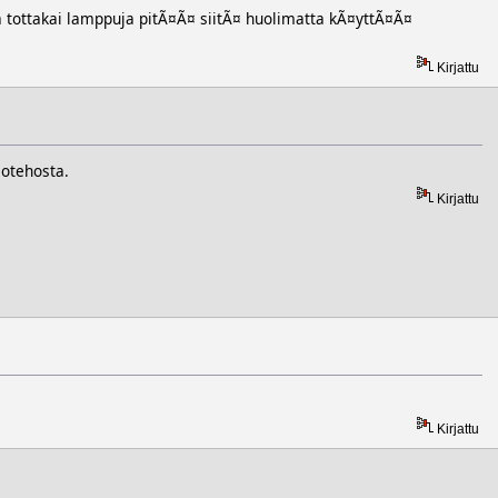
tottakai lamppuja pitÃ¤Ã¤ siitÃ¤ huolimatta kÃ¤yttÃ¤Ã¤
Kirjattu
lotehosta.
Kirjattu
Kirjattu