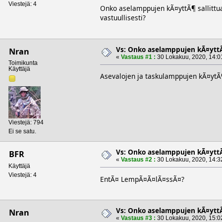
Viestejä: 4
Onko aselamppujen kÃ¤yttÃ¶ sallittu
vastuullisesti?
Vs: Onko aselamppujen kÃ¤yttÃ
Nran
«
Vastaus #1 :
30 Lokakuu, 2020, 14:0
Toimikunta
Käyttäjä
Asevalojen ja taskulamppujen kÃ¤ytÃ¶
Viestejä: 794
Ei se satu.
Vs: Onko aselamppujen kÃ¤yttÃ
BFR
«
Vastaus #2 :
30 Lokakuu, 2020, 14:3
Käyttäjä
Viestejä: 4
EntÃ¤ LempÃ¤Ã¤lÃ¤ssÃ¤?
Vs: Onko aselamppujen kÃ¤yttÃ
Nran
«
Vastaus #3 :
30 Lokakuu, 2020, 15:0