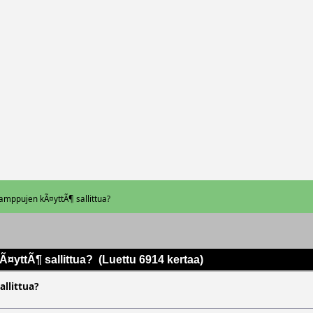
amppujen kÃ¤yttÃ¶ sallittua?
yttÃ¶ sallittua? (Luettu 6914 kertaa)
llittua?