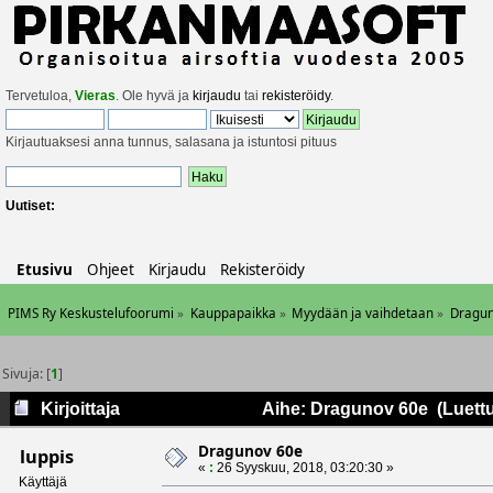
Tervetuloa,
Vieras
. Ole hyvä ja
kirjaudu
tai
rekisteröidy
.
Kirjautuaksesi anna tunnus, salasana ja istuntosi pituus
Uutiset:
Etusivu
Ohjeet
Kirjaudu
Rekisteröidy
PIMS Ry Keskustelufoorumi
»
Kauppapaikka
»
Myydään ja vaihdetaan
»
Dragun
Sivuja: [
1
]
Kirjoittaja
Aihe: Dragunov 60e (Luettu
Dragunov 60e
luppis
«
:
26 Syyskuu, 2018, 03:20:30 »
Käyttäjä