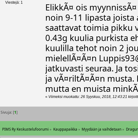
Viestejä: 1
ElikkÃ¤ ois myynnissÃ
noin 9-11 lipasta joista
saattavat toimia pikku v
0.43g kuulia purkista e
kuulilla tehot noin 2 jo
mielellÃ¤Ã¤n
Luppis93
jatkuvasti seuraa. Ja to
ja vÃ¤riltÃ¤Ã¤n musta
mutta en muista minkÃ
«
Viimeksi muokattu: 26 Syyskuu, 2018, 12:43:21 kirjoit
Sivuja: [
1
]
PIMS Ry Keskustelufoorumi
»
Kauppapaikka
»
Myydään ja vaihdetaan
»
Dragun