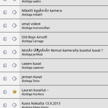
Aloittaja
vaahis
Mika95 kypÃ¤rÃ¤ kamera
Aloittaja
mika95
omat videot
Aloittaja
morsosoftari
Old Boys Airsoft
Aloittaja
Carnage
MistÃ¤ lÃ¶ytÃ¤Ã¤ Remun kameralla kuvatut kuvat ?
Aloittaja
jerkkub
cawen kuvat
Aloittaja
cawener
Jennan Kuvat
Aloittaja
Toivo
Lauran kuvailut ~
Aloittaja
Hurtless
Kuvia Nokialta 13.9.2015
Aloittaja
Edwin Pasto