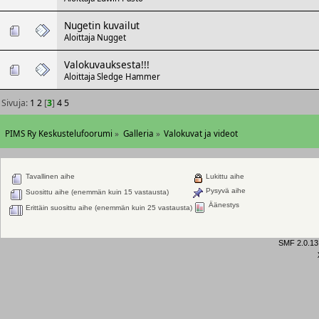
Nugetin kuvailut
Aloittaja
Nugget
Valokuvauksesta!!!
Aloittaja
Sledge Hammer
Sivuja:
1
2
[
3
]
4
5
PIMS Ry Keskustelufoorumi
»
Galleria
»
Valokuvat ja videot
Tavallinen aihe
Lukittu aihe
Pysyvä aihe
Suosittu aihe (enemmän kuin 15 vastausta)
Äänestys
Erittäin suosittu aihe (enemmän kuin 25 vastausta)
SMF 2.0.13