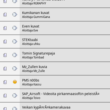
Aloittaja
RGRAPHY
Kumikanan kuvat
Aloittaja
GummiGana
Even kuvat
Aloittaja
Eve
STEKtuubi
Aloittaja
uhku
Tomin Signaturepaja
Aloittaja
Tombad
Mz_Zullen kuvia
Aloittaja
Mz_Zulle
PMS n00bs
Aloittaja
Kassu
SAP_Airsoft - Videoita pirkanmaasoftin peleistÃ¤
Aloittaja
Toivo
Veikan kypÃ¤rÃ¤kamerakuvaa