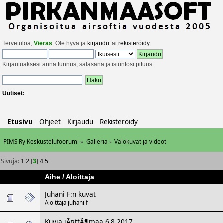
Tervetuloa,
Vieras
. Ole hyvä ja
kirjaudu
tai
rekisteröidy
.
Kirjautuaksesi anna tunnus, salasana ja istuntosi pituus
Uutiset:
Etusivu
Ohjeet
Kirjaudu
Rekisteröidy
PIMS Ry Keskustelufoorumi
»
Galleria
»
Valokuvat ja videot
Sivuja:
1
2
[
3
]
4
5
Aihe
/
Aloittaja
Juhani F:n kuvat
Aloittaja
juhani f
Kuvia jÃ¤ttÃ¶maa 6.8.2017