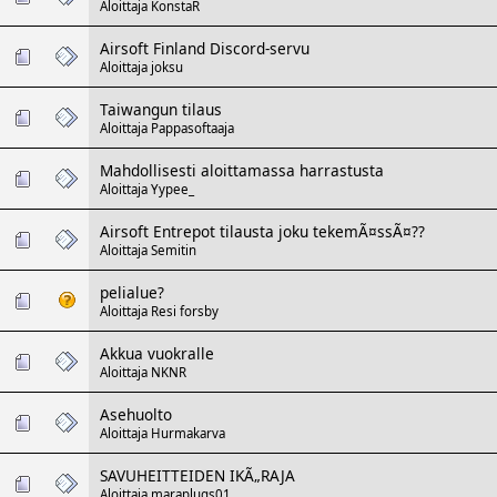
Aloittaja
KonstaR
Airsoft Finland Discord-servu
Aloittaja
joksu
Taiwangun tilaus
Aloittaja
Pappasoftaaja
Mahdollisesti aloittamassa harrastusta
Aloittaja
Yypee_
Airsoft Entrepot tilausta joku tekemÃ¤ssÃ¤??
Aloittaja
Semitin
pelialue?
Aloittaja
Resi forsby
Akkua vuokralle
Aloittaja
NKNR
Asehuolto
Aloittaja
Hurmakarva
SAVUHEITTEIDEN IKÃ„RAJA
Aloittaja
maraplugs01