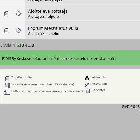
Aloitteleva softaaja
Aloittaja
Smelporb
Foorumiviestit etusivulla
Aloittaja
Stahlhelm
Sivuja:
1
[
2
]
3
4
...
8
PIMS Ry Keskustelufoorumi
»
Yleinen keskustelu
»
Yleistä airsoftia
Tavallinen aihe
Lukittu aihe
Pysyvä aihe
Suosittu aihe (enemmän kuin 15 vastausta)
Äänestys
Erittäin suosittu aihe (enemmän kuin 25 vastausta)
SMF 2.0.13