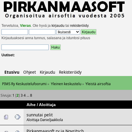
Tervetuloa,
Vieras
. Ole hyvä ja
kirjaudu
tai
rekisteröidy
.
Kirjautuaksesi anna tunnus, salasana ja istuntosi pituus
Uutiset:
Etusivu
Ohjeet
Kirjaudu
Rekisteröidy
PIMS Ry Keskustelufoorumi
»
Yleinen keskustelu
»
Yleistä airsoftia
Sivuja:
1
[
2
]
3
4
...
8
Aihe
/
Aloittaja
sunnutai pelit
Aloittaja
DanielJaakkola
Pirkanmaasoft ry ja Novritsch