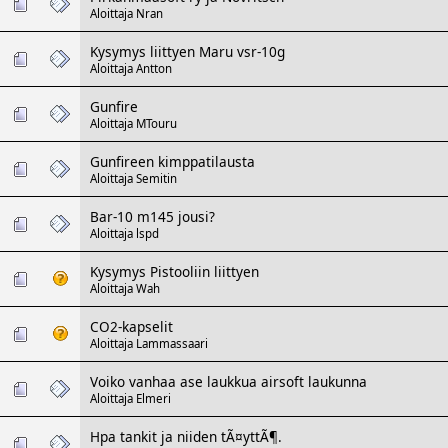
Aloittaja
Nran
Kysymys liittyen Maru vsr-10g
Aloittaja
Antton
Gunfire
Aloittaja
MTouru
Gunfireen kimppatilausta
Aloittaja
Semitin
Bar-10 m145 jousi?
Aloittaja
lspd
Kysymys Pistooliin liittyen
Aloittaja
Wah
CO2-kapselit
Aloittaja
Lammassaari
Voiko vanhaa ase laukkua airsoft laukunna
Aloittaja
Elmeri
Hpa tankit ja niiden tÃ¤yttÃ¶.