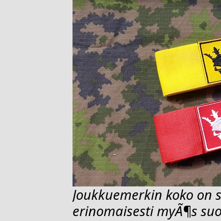
Joukkuemerkin koko on su
erinomaisesti myÃ¶s su