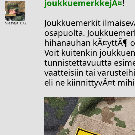
joukkuemerkkejÃ¤
!
Joukkuemerkit ilmaisev
Viestejä: 672
osapuolta. Joukkuemerk
hihanauhan kÃ¤yttÃ¶ on
Voit kuitenkin joukkue
tunnistettavuutta esim
vaatteisiin tai varustei
eli ne kiinnittyvÃ¤t m