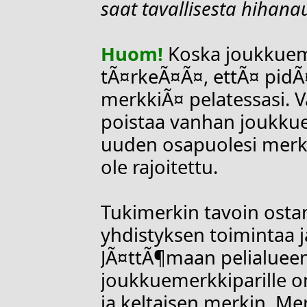
saat tavallisesta hiha
Huom!
Koska joukkueme
tÃ¤rkeÃ¤Ã¤, ettÃ¤ pidÃ
merkkiÃ¤ pelatessasi. 
poistaa vanhan joukkue
uuden osapuolesi merk
ole rajoitettu.
Tukimerkin tavoin osta
yhdistyksen toimintaa 
JÃ¤ttÃ¶maan pelialueen
joukkuemerkkiparille on
ja keltaisen merkin. Me