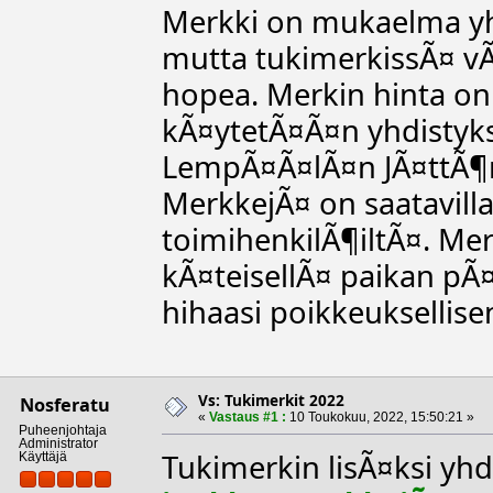
Merkki on mukaelma yhd
mutta tukimerkissÃ¤ vÃ
hopea. Merkin hinta on
kÃ¤ytetÃ¤Ã¤n yhdistyk
LempÃ¤Ã¤lÃ¤n JÃ¤ttÃ¶m
MerkkejÃ¤ on saatavilla
toimihenkilÃ¶iltÃ¤. Me
kÃ¤teisellÃ¤ paikan pÃ¤Ã
hihaasi poikkeuksellis
Vs: Tukimerkit 2022
Nosferatu
«
Vastaus #1 :
10 Toukokuu, 2022, 15:50:21 »
Puheenjohtaja
Administrator
Tukimerkin lisÃ¤ksi yhd
Käyttäjä