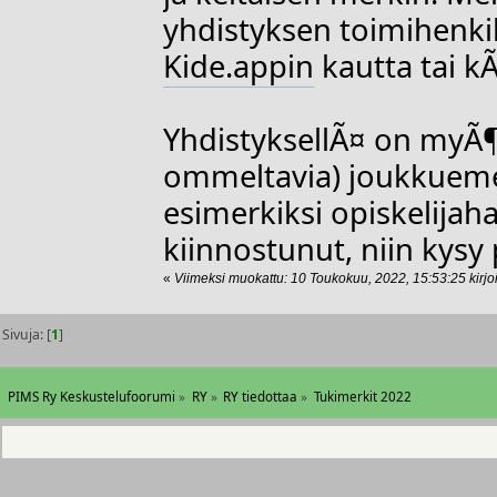
yhdistyksen toimihenki
Kide.appin
kautta tai kÃ
YhdistyksellÃ¤ on myÃ¶s
ommeltavia) joukkuemer
esimerkiksi opiskelijaha
kiinnostunut, niin kysy 
«
Viimeksi muokattu: 10 Toukokuu, 2022, 15:53:25 kirjoi
Sivuja: [
1
]
PIMS Ry Keskustelufoorumi
»
RY
»
RY tiedottaa
»
Tukimerkit 2022