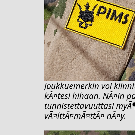
Joukkuemerkin voi kiinn
kÃ¤tesi hihaan. NÃ¤in p
tunnistettavuuttasi myÃ
vÃ¤lttÃ¤mÃ¤ttÃ¤ nÃ¤y.