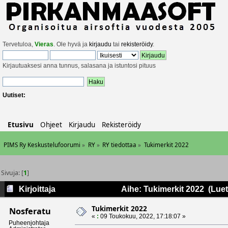
Tervetuloa,
Vieras
. Ole hyvä ja
kirjaudu
tai
rekisteröidy
.
Kirjautuaksesi anna tunnus, salasana ja istuntosi pituus
Uutiset:
Etusivu
Ohjeet
Kirjaudu
Rekisteröidy
PIMS Ry Keskustelufoorumi
»
RY
»
RY tiedottaa
»
Tukimerkit 2022
Sivuja: [
1
]
Kirjoittaja
Aihe: Tukimerkit 2022 (Luet
Tukimerkit 2022
Nosferatu
«
:
09 Toukokuu, 2022, 17:18:07 »
Puheenjohtaja