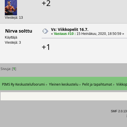
+2
Viestejä: 13
Vs: Viikkopelit 16.7.
Nirva solttu
«
Vastaus #10 :
15 Heinäkuu, 2020, 18:50:59 »
Käyttäjä
Viestejä: 3
+1
Sivuja: [
1
]
PIMS Ry Keskustelufoorumi
»
Yleinen keskustelu
»
Pelit ja tapahtumat
»
Viikkop
SMF 2.0.13