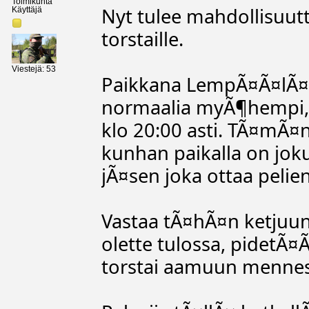
Toimikunta
Nyt tulee mahdollisuut
Käyttäjä
torstaille.
Viestejä: 53
Paikkana LempÃ¤Ã¤lÃ¤n
normaalia myÃ¶hempi, a
klo 20:00 asti. TÃ¤mÃ¤n
kunhan paikalla on jok
jÃ¤sen joka ottaa pelie
Vastaa tÃ¤hÃ¤n ketjuun t
olette tulossa, pidetÃ¤
torstai aamuun menne