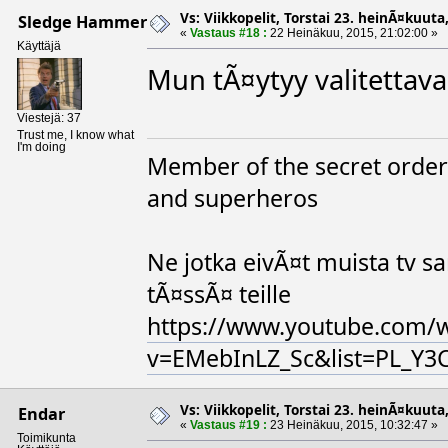
Vs: Viikkopelit, Torstai 23. heinÃ¤kuuta,
Sledge Hammer
«
Vastaus #18 :
22 Heinäkuu, 2015, 21:02:00 »
Käyttäjä
Mun tÃ¤ytyy valitettavas
Viestejä: 37
Trust me, I know what
I'm doing
Member of the secret order o
and superheros
Ne jotka eivÃ¤t muista tv 
tÃ¤ssÃ¤ teille
https://www.youtube.com/
v=EMebInLZ_Sc&list=PL_Y
Vs: Viikkopelit, Torstai 23. heinÃ¤kuuta,
Endar
«
Vastaus #19 :
23 Heinäkuu, 2015, 10:32:47 »
Toimikunta