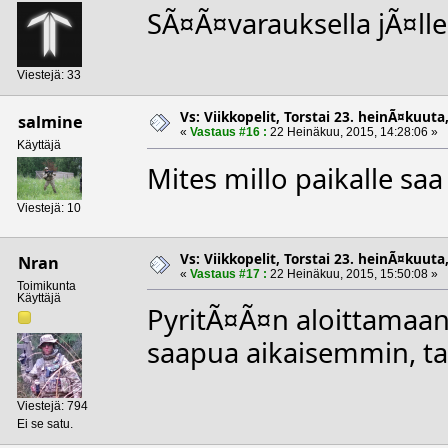
SÃ¤Ã¤varauksella jÃ¤lle
Viestejä: 33
Vs: Viikkopelit, Torstai 23. heinÃ¤kuuta,
salmine
«
Vastaus #16 :
22 Heinäkuu, 2015, 14:28:06 »
Käyttäjä
Mites millo paikalle saa
Viestejä: 10
Vs: Viikkopelit, Torstai 23. heinÃ¤kuuta,
Nran
«
Vastaus #17 :
22 Heinäkuu, 2015, 15:50:08 »
Toimikunta
Käyttäjä
PyritÃ¤Ã¤n aloittamaan b
saapua aikaisemmin, tai
Viestejä: 794
Ei se satu.