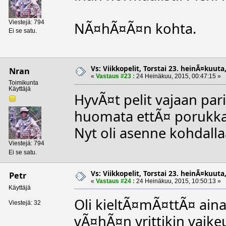
Viestejä: 794
NÃ¤hÃ¤Ã¤n kohta.
Ei se satu.
Vs: Viikkopelit, Torstai 23. heinÃ¤kuuta,
Nran
«
Vastaus #23 :
24 Heinäkuu, 2015, 00:47:15 »
Toimikunta
Käyttäjä
HyvÃ¤t pelit vajaan par
huomata ettÃ¤ porukka
Nyt oli asenne kohdalla
Viestejä: 794
Ei se satu.
Vs: Viikkopelit, Torstai 23. heinÃ¤kuuta,
Petr
«
Vastaus #24 :
24 Heinäkuu, 2015, 10:50:13 »
Käyttäjä
Oli kieltÃ¤mÃ¤ttÃ¤ aina
Viestejä: 32
vÃ¤hÃ¤n yrittikin vaike