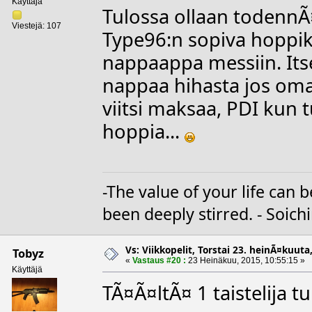
Käyttäjä
Tulossa ollaan todennÃ¤
Viestejä: 107
Type96:n sopiva hoppi
nappaappa messiin. Itse
nappaa hihasta jos oma
viitsi maksaa, PDI kun t
hoppia...
-The value of your life ca
been deeply stirred. - Soic
Vs: Viikkopelit, Torstai 23. heinÃ¤kuuta,
Tobyz
«
Vastaus #20 :
23 Heinäkuu, 2015, 10:55:15 »
Käyttäjä
TÃ¤Ã¤ltÃ¤ 1 taistelija t