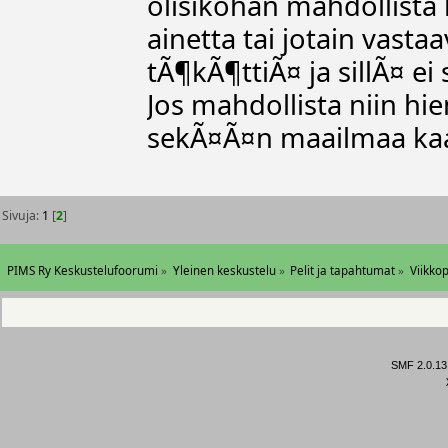
olisikohan mahdollista
ainetta tai jotain vasta
tÃ¶kÃ¶ttiÃ¤ ja sillÃ¤ ei
Jos mahdollista niin hi
sekÃ¤Ã¤n maailmaa ka
Sivuja:
1
[
2
]
PIMS Ry Keskustelufoorumi
»
Yleinen keskustelu
»
Pelit ja tapahtumat
»
Viikkop
SMF 2.0.13