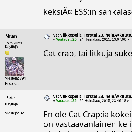
keksiÃ¤ ESS:in sankalas
Vs: Viikkopelit, Torstai 23. heinÃ¤kuuta,
Nran
«
Vastaus #25 :
24 Heinäkuu, 2015, 13:07:06 »
Toimikunta
Käyttäjä
Cat crap, tai litkuja suke
Viestejä: 794
Ei se satu.
Vs: Viikkopelit, Torstai 23. heinÃ¤kuuta,
Petr
«
Vastaus #26 :
25 Heinäkuu, 2015, 23:46:18 »
Käyttäjä
En ole Cat Crap:ia koke
Viestejä: 32
on vastaavanlainen keli