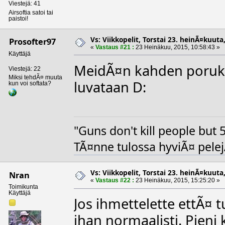
Viestejä: 41
Airsoftia satoi tai
paistoi!
Vs: Viikkopelit, Torstai 23. heinÃ¤kuuta,
Prosofter97
«
Vastaus #21 :
23 Heinäkuu, 2015, 10:58:43 »
Käyttäjä
MeidÃ¤n kahden porukka
Viestejä: 22
Miksi tehdÃ¤ muuta
luvataan D:
kun voi softata?
"Guns don't kill people but 5
TÃ¤nne tulossa hyviÃ¤ pelej
Vs: Viikkopelit, Torstai 23. heinÃ¤kuuta,
Nran
«
Vastaus #22 :
23 Heinäkuu, 2015, 15:25:20 »
Toimikunta
Käyttäjä
Jos ihmettelette ettÃ¤ t
ihan normaalisti. Pien