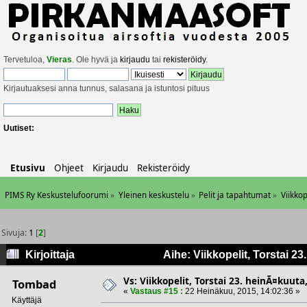
Tervetuloa,
Vieras
. Ole hyvä ja
kirjaudu
tai
rekisteröidy
.
Kirjautuaksesi anna tunnus, salasana ja istuntosi pituus
Uutiset:
Etusivu
Ohjeet
Kirjaudu
Rekisteröidy
PIMS Ry Keskustelufoorumi
»
Yleinen keskustelu
»
Pelit ja tapahtumat
»
Viikkop
Sivuja:
1
[
2
]
Kirjoittaja
Aihe: Viikkopelit, Torstai 2
Vs: Viikkopelit, Torstai 23. heinÃ¤kuuta,
Tombad
«
Vastaus #15 :
22 Heinäkuu, 2015, 14:02:36 »
Käyttäjä