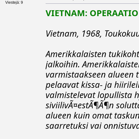
Viestejä: 9
VIETNAM: OPERAATIO
Vietnam, 1968, Toukokuu
Amerikkalaisten tukikoh
jalkoihin. Amerikkalaiste
varmistaakseen alueen t
pelaavat kissa- ja hiiril
valmistelevat lopullista
siviilivÃ¤estÃ¶Ã¶n solutt
alueen kuin omat taskunsa
saarretuksi vai onnistuv