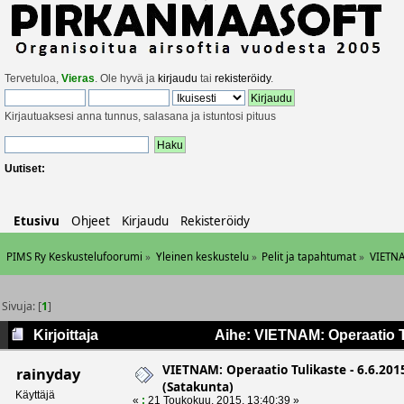
Tervetuloa,
Vieras
. Ole hyvä ja
kirjaudu
tai
rekisteröidy
.
Kirjautuaksesi anna tunnus, salasana ja istuntosi pituus
Uutiset:
Etusivu
Ohjeet
Kirjaudu
Rekisteröidy
PIMS Ry Keskustelufoorumi
»
Yleinen keskustelu
»
Pelit ja tapahtumat
»
VIETNA
Sivuja: [
1
]
Kirjoittaja
Aihe: VIETNAM: Operaatio Tu
VIETNAM: Operaatio Tulikaste - 6.6.20
rainyday
(Satakunta)
Käyttäjä
«
:
21 Toukokuu, 2015, 13:40:39 »