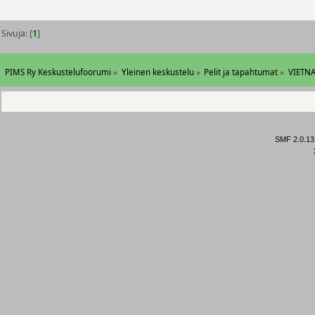
Sivuja: [
1
]
PIMS Ry Keskustelufoorumi
»
Yleinen keskustelu
»
Pelit ja tapahtumat
»
VIETNA
SMF 2.0.13