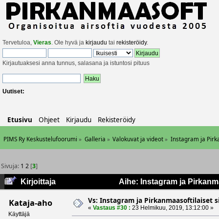
Tervetuloa,
Vieras
. Ole hyvä ja
kirjaudu
tai
rekisteröidy
.
Kirjautuaksesi anna tunnus, salasana ja istuntosi pituus
Uutiset:
Etusivu
Ohjeet
Kirjaudu
Rekisteröidy
PIMS Ry Keskustelufoorumi
»
Galleria
»
Valokuvat ja videot
»
Instagram ja Pirk
Sivuja:
1
2
[
3
]
Kirjoittaja
Aihe: Instagram ja Pirkanma
Vs: Instagram ja Pirkanmaasoftilaiset s
Kataja-aho
«
Vastaus #30 :
23 Helmikuu, 2019, 13:12:00 »
Käyttäjä