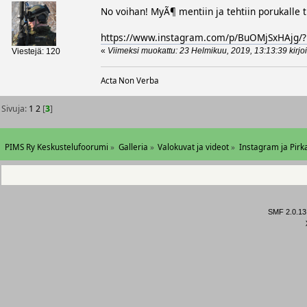
No voihan! MyÃ¶ mentiin ja tehtiin porukalle 
https://www.instagram.com/p/BuOMjSxHAjg/
«
Viimeksi muokattu: 23 Helmikuu, 2019, 13:13:39 kirjoi
Viestejä: 120
Acta Non Verba
Sivuja:
1
2
[
3
]
PIMS Ry Keskustelufoorumi
»
Galleria
»
Valokuvat ja videot
»
Instagram ja Pirk
SMF 2.0.13