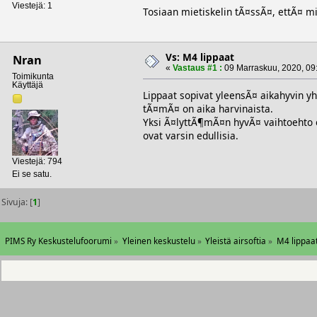
Viestejä: 1
Tosiaan mietiskelin tÃ¤ssÃ¤, ettÃ¤ m
Vs: M4 lippaat
Nran
«
Vastaus #1 :
09 Marraskuu, 2020, 09
Toimikunta
Käyttäjä
Lippaat sopivat yleensÃ¤ aikahyvin y
tÃ¤mÃ¤ on aika harvinaista.
Yksi Ã¤lyttÃ¶mÃ¤n hyvÃ¤ vaihtoehto 
ovat varsin edullisia.
Viestejä: 794
Ei se satu.
Sivuja: [
1
]
PIMS Ry Keskustelufoorumi
»
Yleinen keskustelu
»
Yleistä airsoftia
»
M4 lippaa