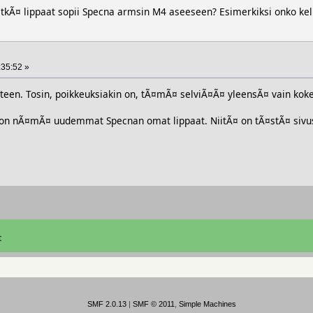
itkÃ¤ lippaat sopii Specna armsin M4 aseeseen? Esimerkiksi onko k
:35:52 »
hteen. Tosin, poikkeuksiakin on, tÃ¤mÃ¤ selviÃ¤Ã¤ yleensÃ¤ vain kok
on nÃ¤mÃ¤ uudemmat Specnan omat lippaat. NiitÃ¤ on tÃ¤stÃ¤ sivus
t
SMF 2.0.13
|
SMF © 2011
,
Simple Machines