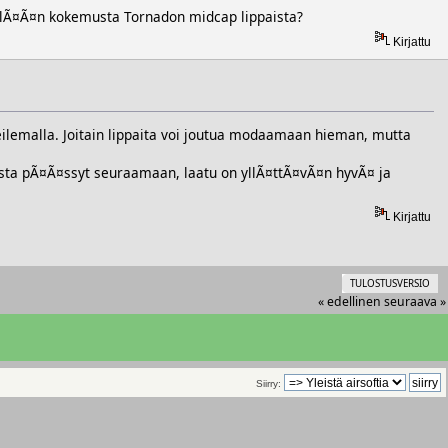
ellÃ¤Ã¤n kokemusta Tornadon midcap lippaista?
Kirjattu
eilemalla. Joitain lippaita voi joutua modaamaan hieman, mutta
ta pÃ¤Ã¤ssyt seuraamaan, laatu on yllÃ¤ttÃ¤vÃ¤n hyvÃ¤ ja
Kirjattu
TULOSTUSVERSIO
« edellinen
seuraava »
Siirry: