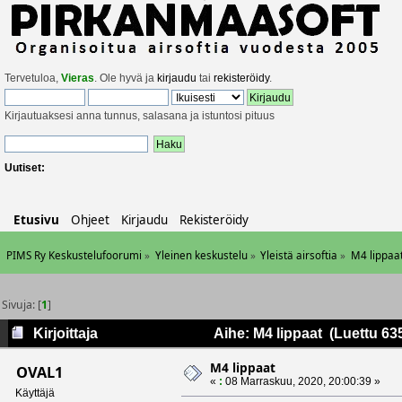
Tervetuloa,
Vieras
. Ole hyvä ja
kirjaudu
tai
rekisteröidy
.
Kirjautuaksesi anna tunnus, salasana ja istuntosi pituus
Uutiset:
Etusivu
Ohjeet
Kirjaudu
Rekisteröidy
PIMS Ry Keskustelufoorumi
»
Yleinen keskustelu
»
Yleistä airsoftia
»
M4 lippaa
Sivuja: [
1
]
Kirjoittaja
Aihe: M4 lippaat (Luettu 63
M4 lippaat
OVAL1
«
:
08 Marraskuu, 2020, 20:00:39 »
Käyttäjä