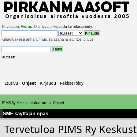
Tervetuloa,
Vieras
. Ole hyvä ja
kirjaudu
tai
rekisteröidy
.
Kirjautuaksesi anna tunnus, salasana ja istuntosi pituus
Uutiset:
Etusivu
Ohjeet
Kirjaudu
Rekisteröidy
PIMS Ry Keskustelufoorumi
»
Ohjeet
SMF käyttäjän opas
Tervetuloa PIMS Ry Keskust