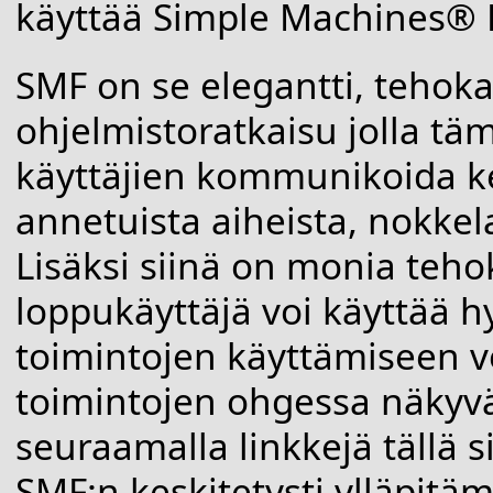
käyttää Simple Machines® 
SMF on se elegantti, tehoka
ohjelmistoratkaisu jolla tämä
käyttäjien kommunikoida ke
annetuista aiheista, nokkelal
Lisäksi siinä on monia tehok
loppukäyttäjä voi käyttää
toimintojen käyttämiseen vo
toimintojen ohgessa näkyv
seuraamalla linkkejä tällä s
SMF:n keskitetysti ylläpit