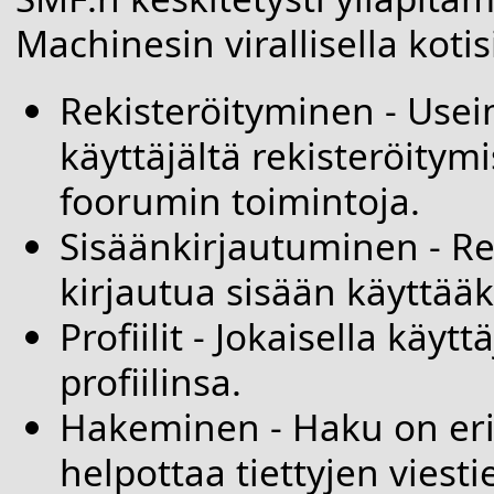
Machinesin virallisella kotis
Rekisteröityminen
- Usei
käyttäjältä rekisteröitym
foorumin toimintoja.
Sisäänkirjautuminen
- Re
kirjautua sisään käyttää
Profiilit
- Jokaisella käyt
profiilinsa.
Hakeminen
- Haku on eri
helpottaa tiettyjen viesti