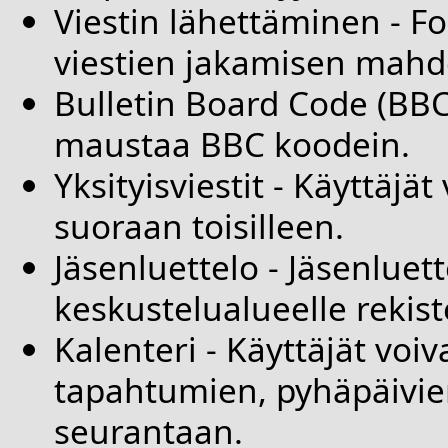
Viestin lähettäminen
- Fo
viestien jakamisen mahdo
Bulletin Board Code (BB
maustaa BBC koodein.
Yksityisviestit
- Käyttäjät 
suoraan toisilleen.
Jäsenluettelo
- Jäsenluett
keskustelualueelle rekist
Kalenteri
- Käyttäjät voiv
tapahtumien, pyhäpäivie
seurantaan.