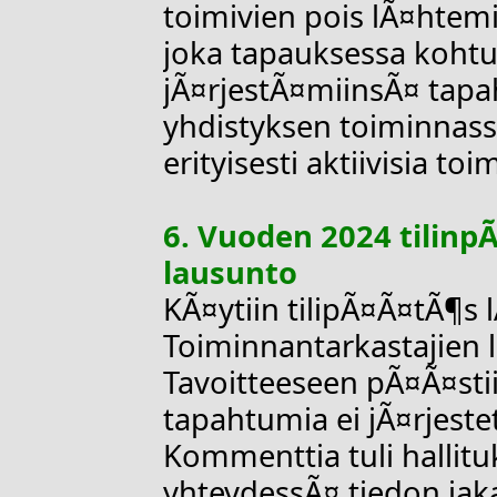
toimivien pois lÃ¤htem
joka tapauksessa kohtu
jÃ¤rjestÃ¤miinsÃ¤ tapah
yhdistyksen toiminnassa
erityisesti aktiivisia toi
6. Vuoden 2024 tilinp
lausunto
KÃ¤ytiin tilipÃ¤Ã¤tÃ¶s l
Toiminnantarkastajien 
Tavoitteeseen pÃ¤Ã¤sti
tapahtumia ei jÃ¤rjestet
Kommenttia tuli hallit
yhteydessÃ¤ tiedon jaka