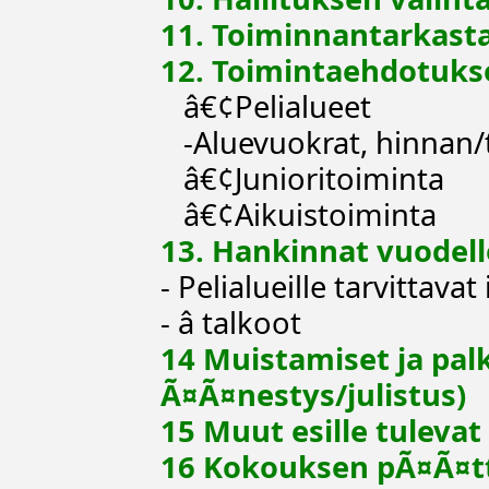
11. Toiminnantarkasta
12. Toimintaehdotuks
â€¢Pelialueet
-Aluevuokrat, hinnan/t
â€¢Junioritoiminta
â€¢Aikuistoiminta
13. Hankinnat vuodell
- Pelialueille tarvittavat
- â talkoot
14 Muistamiset ja pal
Ã¤Ã¤nestys/julistus)
15 Muut esille tulevat
16 Kokouksen pÃ¤Ã¤