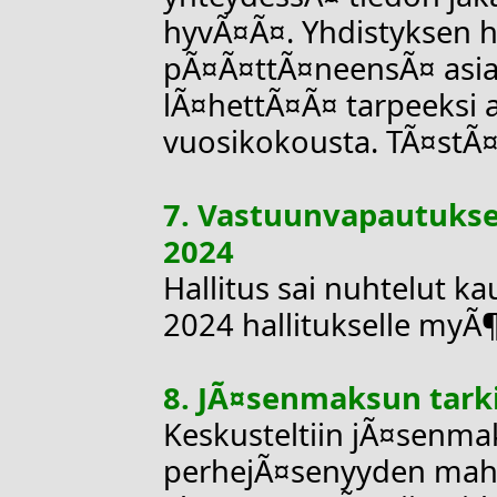
hyvÃ¤Ã¤. Yhdistyksen ha
pÃ¤Ã¤ttÃ¤neensÃ¤ asia
lÃ¤hettÃ¤Ã¤ tarpeeksi 
vuosikokousta. TÃ¤stÃ¤ 
7. Vastuunvapautukse
2024
Hallitus sai nuhtelut 
2024 hallitukselle myÃ
8. JÃ¤senmaksun tarki
Keskusteltiin jÃ¤senma
perhejÃ¤senyyden mahdo