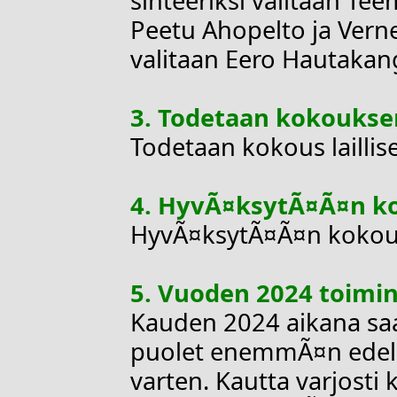
sihteeriksi valitaan T
Peetu Ahopelto ja Verne
valitaan Eero Hautakang
3. Todetaan kokouksen
Todetaan kokous laillis
4. HyvÃ¤ksytÃ¤Ã¤n ko
HyvÃ¤ksytÃ¤Ã¤n kokouk
5. Vuoden 2024 toimi
Kauden 2024 aikana saa
puolet enemmÃ¤n edell
varten. Kautta varjosti 