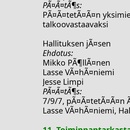
PÃ¤Ã¤tÃ¶s:
PÃ¤Ã¤tetÃ¤Ã¤n yksimiel
talkoovastaavaksi
Hallituksen jÃ¤sen
Ehdotus:
Mikko PÃ¶llÃ¤nen
Lasse VÃ¤hÃ¤niemi
Jesse Limpi
PÃ¤Ã¤tÃ¶s:
7/9/7, pÃ¤Ã¤tetÃ¤Ã¤n Ã
Lasse VÃ¤hÃ¤niemi, Hal
11. Toiminnantarkasta