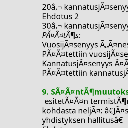
20â‚¬ kannatusjÃ¤seny
Ehdotus 2
30â‚¬ kannatusjÃ¤seny
PÃ¤Ã¤tÃ¶s:
VuosijÃ¤senyys Ã„Ã¤nes
PÃ¤Ã¤tettiin vuosijÃ¤s
KannatusjÃ¤senyys Ã¤Ã
PÃ¤Ã¤tettiin kannatusj
9. SÃ¤Ã¤ntÃ¶muutok
-esitetÃ¤Ã¤n termistÃ¶
kohdasta neljÃ¤: â€JÃ
yhdistyksen hallitusâ€