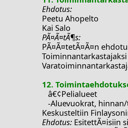
Ehdotus:
Peetu Ahopelto
Kai Salo
PÃ¤Ã¤tÃ¶s:
PÃ¤Ã¤tetÃ¤Ã¤n ehdotu
Toiminnantarkastajaksi
Varatoiminnantarkastaja
12. Toimintaehdotuks
â€¢Pelialueet
-Aluevuokrat, hinnan/t
Keskusteltiin Finlayson
Ehdotus:
EsitettÃ¤isiin 