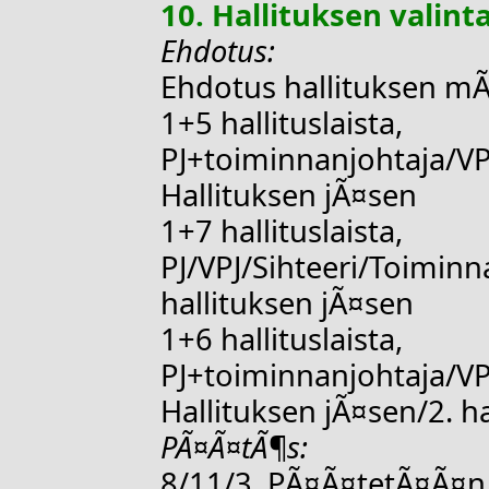
10. Hallituksen valint
Ehdotus:
Ehdotus hallituksen m
1+5 hallituslaista,
PJ+toiminnanjohtaja/VP
Hallituksen jÃ¤sen
1+7 hallituslaista,
PJ/VPJ/Sihteeri/Toimin
hallituksen jÃ¤sen
1+6 hallituslaista,
PJ+toiminnanjohtaja/VP
Hallituksen jÃ¤sen/2. h
PÃ¤Ã¤tÃ¶s:
8/11/3, PÃ¤Ã¤tetÃ¤Ã¤n 