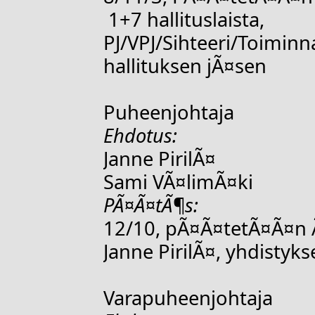
1+7 hallituslaista,
PJ/VPJ/Sihteeri/Toimin
hallituksen jÃ¤sen
Puheenjohtaja
Ehdotus:
Janne PirilÃ¤
Sami VÃ¤limÃ¤ki
PÃ¤Ã¤tÃ¶s:
12/10, pÃ¤Ã¤tetÃ¤Ã¤n 
Janne PirilÃ¤, yhdistyk
Varapuheenjohtaja