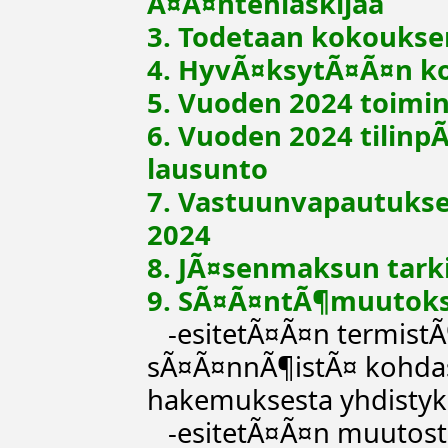
Ã¤Ã¤ntenlaskijaa
3.
Todetaan kokouksen
4. HyvÃ¤ksytÃ¤Ã¤n ko
5. Vuoden 2024 toimi
6. Vuoden 2024 tilinp
lausunto
7. Vastuunvapautukse
2024
8. JÃ¤senmaksun tarki
9. SÃ¤Ã¤ntÃ¶muutok
-esitetÃ¤Ã¤n termistÃ
sÃ¤Ã¤nnÃ¶istÃ¤ kohdast
hakemuksesta yhdistyks
-esitetÃ¤Ã¤n muutosta