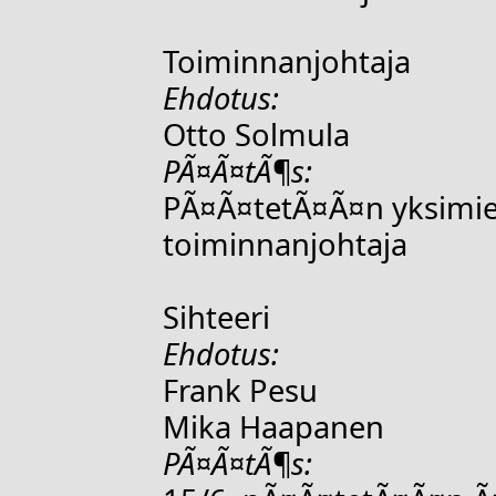
Toiminnanjohtaja
Ehdotus:
Otto Solmula
PÃ¤Ã¤tÃ¶s:
PÃ¤Ã¤tetÃ¤Ã¤n yksimiel
toiminnanjohtaja
Sihteeri
Ehdotus:
Frank Pesu
Mika Haapanen
PÃ¤Ã¤tÃ¶s: