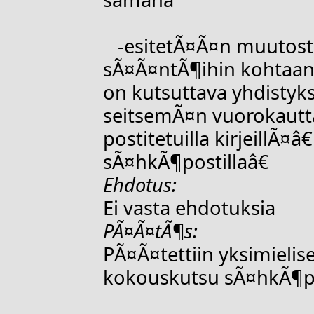
-esitetÃ¤Ã¤n muutost
sÃ¤Ã¤ntÃ¶ihin kohtaan
on kutsuttava yhdistyk
seitsemÃ¤n vuorokautta
postitetuilla kirjeillÃ¤
sÃ¤hkÃ¶postillaâ€
Ehdotus:
Ei vasta ehdotuksia
PÃ¤Ã¤tÃ¶s:
PÃ¤Ã¤tettiin yksimielis
kokouskutsu sÃ¤hkÃ¶po