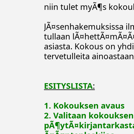
niin tulet myÃ¶s kokou
JÃ¤senhakemuksissa ilm
tullaan lÃ¤hettÃ¤mÃ¤Ã¤
asiasta. Kokous on yhdi
tervetulleita ainoastaa
ESITYSLISTA
:
1.
Kokouksen avaus
2.
Valitaan kokouksen 
pÃ¶ytÃ¤kirjantarkasta