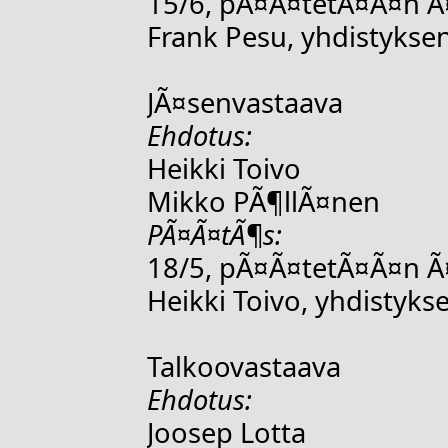
15/6, pÃ¤Ã¤tetÃ¤Ã¤n Ã
Frank Pesu, yhdistyksen
JÃ¤senvastaava
Ehdotus:
Heikki Toivo
Mikko PÃ¶llÃ¤nen
PÃ¤Ã¤tÃ¶s:
18/5, pÃ¤Ã¤tetÃ¤Ã¤n Ã
Heikki Toivo, yhdistyks
Talkoovastaava
Ehdotus:
Joosep Lotta