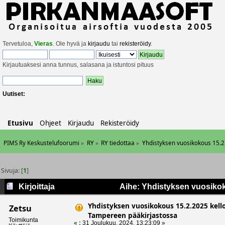
Tervetuloa,
Vieras
. Ole hyvä ja
kirjaudu
tai
rekisteröidy
.
Kirjautuaksesi anna tunnus, salasana ja istuntosi pituus
Uutiset:
Etusivu
Ohjeet
Kirjaudu
Rekisteröidy
PIMS Ry Keskustelufoorumi
»
RY
»
RY tiedottaa
»
Yhdistyksen vuosikokous 15.2
Sivuja: [
1
]
Kirjoittaja
Aihe: Yhdistyksen vuosikok
6239 kertaa)
Yhdistyksen vuosikokous 15.2.2025 kello
Zetsu
Tampereen pääkirjastossa
Toimikunta
«
:
31 Joulukuu, 2024, 13:23:09 »