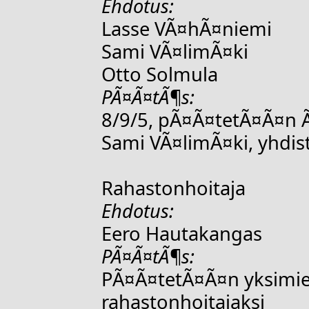
Ehdotus:
Lasse VÃ¤hÃ¤niemi
Sami VÃ¤limÃ¤ki
Otto Solmula
PÃ¤Ã¤tÃ¶s:
8/9/5, pÃ¤Ã¤tetÃ¤Ã¤n Ã
Sami VÃ¤limÃ¤ki, yhdis
Rahastonhoitaja
Ehdotus:
Eero Hautakangas
PÃ¤Ã¤tÃ¶s:
PÃ¤Ã¤tetÃ¤Ã¤n yksimiel
rahastonhoitajaksi