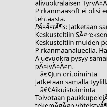
alivuokralaisen TyrvÃ¤Ã
Pirkanmaasoft ei olisi 
tehtaasta.
PÃ¤Ã¤tÃ¶s:
Jatketaan sa
Keskusteltiin SÃ¤reksen
Keskusteltiin muiden p
Pirkanmaanalueella. Hal
Aluevuokra pysyy saman
pÃ¤ivÃ¤Ã¤n.
â€¢Junioritoiminta
Jatketaan samalla tyylill
â€¢Aikuistoiminta
Toivotaan paukkupelejÃ
tekemÃ¤Ã¤n yhteistyÃ¶t