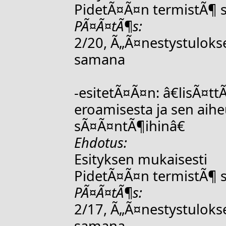
PidetÃ¤Ã¤n termistÃ¶
PÃ¤Ã¤tÃ¶s:
2/20, Ã„Ã¤nestystulok
samana
-esitetÃ¤Ã¤n: â€lisÃ¤t
eroamisesta ja sen aih
sÃ¤Ã¤ntÃ¶ihinâ€
Ehdotus:
Esityksen mukaisesti
PidetÃ¤Ã¤n termistÃ¶
PÃ¤Ã¤tÃ¶s:
2/17, Ã„Ã¤nestystulok
samana