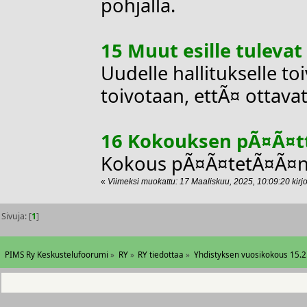
pohjalla.
15 Muut esille tulevat
Uudelle hallitukselle to
toivotaan, ettÃ¤ ottava
16 Kokouksen pÃ¤Ã¤
Kokous pÃ¤Ã¤tetÃ¤Ã¤n 
«
Viimeksi muokattu: 17 Maaliskuu, 2025, 10:09:20 kirjo
Sivuja: [
1
]
PIMS Ry Keskustelufoorumi
»
RY
»
RY tiedottaa
»
Yhdistyksen vuosikokous 15.2