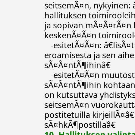
seitsemÃ¤n, nykyinen: 
hallituksen toimirooleih
ja sopivan mÃ¤Ã¤rÃ¤n ha
keskenÃ¤Ã¤n toimiroole
-esitetÃ¤Ã¤n: â€lisÃ¤
eroamisesta ja sen aih
sÃ¤Ã¤ntÃ¶ihinâ€
-esitetÃ¤Ã¤n muutost
sÃ¤Ã¤ntÃ¶ihin kohtaan
on kutsuttava yhdistyk
seitsemÃ¤n vuorokautta
postitetuilla kirjeillÃ¤
sÃ¤hkÃ¶postillaâ€
10. Hallituksen valint