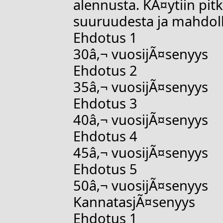
alennusta. KÃ¤ytiin pi
suuruudesta ja mahdoll
Ehdotus 1
30â‚¬ vuosijÃ¤senyys
Ehdotus 2
35â‚¬ vuosijÃ¤senyys
Ehdotus 3
40â‚¬ vuosijÃ¤senyys
Ehdotus 4
45â‚¬ vuosijÃ¤senyys
Ehdotus 5
50â‚¬ vuosijÃ¤senyys
KannatasjÃ¤senyys
Ehdotus 1