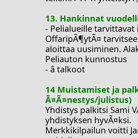
13. Hankinnat vuodell
- Pelialueille tarvittavat
OffaripÃ¶ytÃ¤ tarvitsee
aloittaa uusiminen. Al
Peliauton kunnostus
- â talkoot
14 Muistamiset ja pal
Ã¤Ã¤nestys/julistus)
Yhdistys palkitsi Sami
yhdistyksen hyvÃ¤ksi.
Merkkikilpailun voitti J