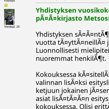
Käyttäjä
Yhdistyksen vuosikok
pÃ¤Ã¤kirjasto Metsoss
Viestejä: 26
Yhdistyksen sÃ¤Ã¤ntÃ¶
vuotta tÃ¤yttÃ¤neillÃ¤ 
Luonnollisesti mielipit
nuoremmat henkilÃ¶t.
Kokouksessa kÃ¤sitellÃ¤
valinnan lisÃ¤ksi esitys
ketjuun jokainen jÃ¤sen
asiat lisÃ¤tÃ¤Ã¤n esitys
kokouksessa. Olisi erit