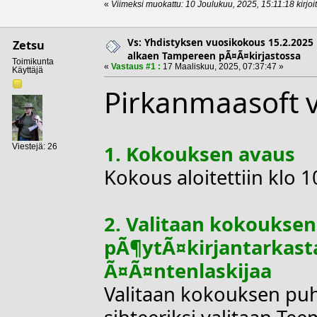
«
Viimeksi muokattu: 10 Joulukuu, 2025, 15:11:18 kirjoi
Vs: Yhdistyksen vuosikokous 15.2.2025 
Zetsu
alkaen Tampereen pÃ¤Ã¤kirjastossa
Toimikunta
«
Vastaus #1 :
17 Maaliskuu, 2025, 07:37:47 »
Käyttäjä
Pirkanmaasoft 
1. Kokouksen avaus
Viestejä: 26
Kokous aloitettiin klo 1
2. Valitaan kokouksen 
pÃ¶ytÃ¤kirjantarkasta
Ã¤Ã¤ntenlaskijaa
Valitaan kokouksen puh