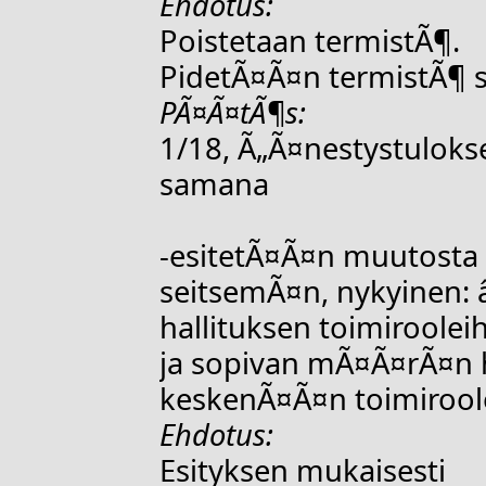
Ehdotus:
Poistetaan termistÃ¶.
PidetÃ¤Ã¤n termistÃ¶ 
PÃ¤Ã¤tÃ¶s:
1/18, Ã„Ã¤nestystulok
samana
-esitetÃ¤Ã¤n muutosta
seitsemÃ¤n, nykyinen: 
hallituksen toimirooleih
ja sopivan mÃ¤Ã¤rÃ¤n ha
keskenÃ¤Ã¤n toimiroole
Ehdotus:
Esityksen mukaisesti