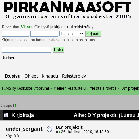
Tervetuloa,
Vieras
. Ole hyvä ja
kirjaudu
tai
rekisteröidy
.
Kirjautuaksesi anna tunnus, salasana ja istuntosi pituus
Uutiset:
Etusivu
Ohjeet
Kirjaudu
Rekisteröidy
PIMS Ry Keskustelufoorumi
»
Yleinen keskustelu
»
Yleistä airsoftia
»
DIY projek
Sivuja: [
1
]
Kirjoittaja
Aihe: DIY projektit (Luettu 
DIY projektit
under_sergant
«
:
26 Huhtikuu, 2019, 16:13:50 »
Käyttäjä