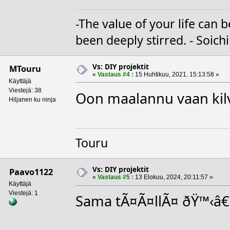
-The value of your life ca
been deeply stirred. - Soic
Vs: DIY projektit
MTouru
«
Vastaus #4 :
15 Huhtikuu, 2021, 15:13:58 »
Käyttäjä
Viestejä: 38
Oon maalannu vaan ki
Hiljanen ku ninja
Touru
Vs: DIY projektit
Paavo1122
«
Vastaus #5 :
13 Elokuu, 2024, 20:11:57 »
Käyttäjä
Viestejä: 1
Sama tÃ¤Ã¤llÃ¤ ðŸ™‹â€â