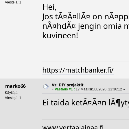
Viestejä: 1
Hei,
Jos tÃ¤Ã¤llÃ¤ on nÃ¤pp
nÃ¤hdÃ¤ jengin omia ma
kuvineen!
https://matchbanker.fi/
Vs: DIY projektit
marko66
«
Vastaus #1 :
17 Maaliskuu, 2020, 22:36:12 »
Käyttäjä
Viestejä: 1
Ei taida ketÃ¤Ã¤n lÃ¶yt
www.vertaalainaa.fi