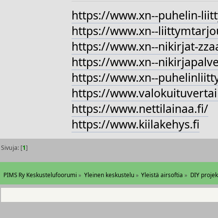
https://www.xn--puhelin-liit
https://www.xn--liittymtarjo
https://www.xn--nikirjat-zz
https://www.xn--nikirjapalve
https://www.xn--puhelinliitt
https://www.valokuituvertail
https://www.nettilainaa.fi/
https://www.kiilakehys.fi
Sivuja: [
1
]
PIMS Ry Keskustelufoorumi
»
Yleinen keskustelu
»
Yleistä airsoftia
»
DIY projek