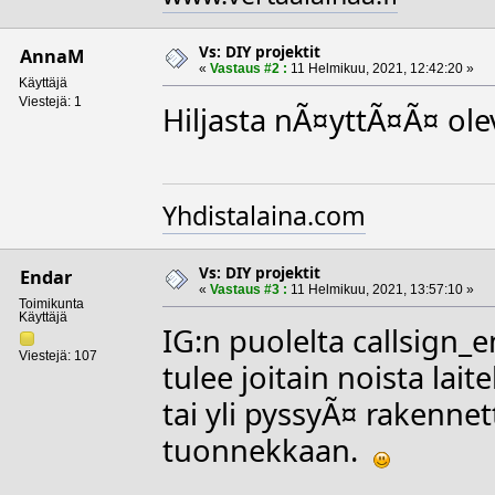
Vs: DIY projektit
AnnaM
«
Vastaus #2 :
11 Helmikuu, 2021, 12:42:20 »
Käyttäjä
Viestejä: 1
Hiljasta nÃ¤yttÃ¤Ã¤ ol
Yhdistalaina.com
Vs: DIY projektit
Endar
«
Vastaus #3 :
11 Helmikuu, 2021, 13:57:10 »
Toimikunta
Käyttäjä
IG:n puolelta callsign_
Viestejä: 107
tulee joitain noista lai
tai yli pyssyÃ¤ rakennet
tuonnekkaan.