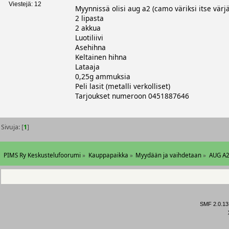
Viestejä: 12
Myynnissä olisi aug a2 (camo väriksi itse värjä
2 lipasta
2 akkua
Luotiliivi
Asehihna
Keltainen hihna
Lataaja
0,25g ammuksia
Peli lasit (metalli verkolliset)
Tarjoukset numeroon 0451887646
Sivuja: [
1
]
PIMS Ry Keskustelufoorumi
»
Kauppapaikka
»
Myydään ja vaihdetaan
»
AUG A2
SMF 2.0.13