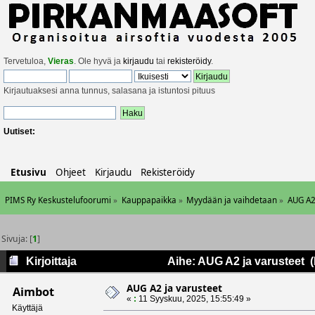
Tervetuloa,
Vieras
. Ole hyvä ja
kirjaudu
tai
rekisteröidy
.
Kirjautuaksesi anna tunnus, salasana ja istuntosi pituus
Uutiset:
Etusivu
Ohjeet
Kirjaudu
Rekisteröidy
PIMS Ry Keskustelufoorumi
»
Kauppapaikka
»
Myydään ja vaihdetaan
»
AUG A2
Sivuja: [
1
]
Kirjoittaja
Aihe: AUG A2 ja varusteet (
AUG A2 ja varusteet
Aimbot
«
:
11 Syyskuu, 2025, 15:55:49 »
Käyttäjä