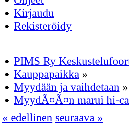
Kirjaudu
Rekisteröidy
PIMS Ry Keskustelufoo
Kauppapaikka
»
Myydään ja vaihdetaan
»
MyydÃ¤Ã¤n marui hi-capa
« edellinen
seuraava »