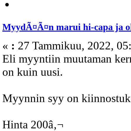
MyydÃ¤Ã¤n marui hi-capa ja oh
«
:
27 Tammikuu, 2022, 05:
Eli myyntiin muutaman kerr
on kuin uusi.
Myynnin syy on kiinnostuks
Hinta 200â‚¬