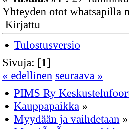
Yhteyden otot whatsapilla
Kirjattu
Tulostusversio
Sivuja: [
1
]
« edellinen
seuraava »
PIMS Ry Keskustelufoo
Kauppapaikka
»
Myydään ja vaihdetaan
»