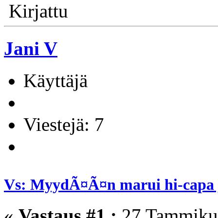
Kirjattu
Jani V
Käyttäjä
Viestejä: 7
Vs: MyydÃ¤Ã¤n marui hi-capa ja
«
Vastaus #1 :
27 Tammikuu