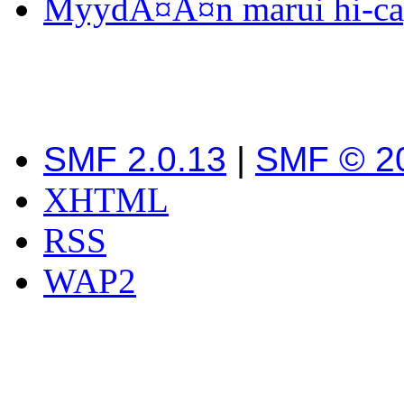
MyydÃ¤Ã¤n marui hi-capa
SMF 2.0.13
|
SMF © 2
XHTML
RSS
WAP2