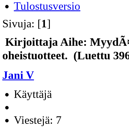
Tulostusversio
Sivuja: [
1
]
Kirjoittaja
Aihe: MyydÃ¤
oheistuotteet. (Luettu 39
Jani V
Käyttäjä
Viestejä: 7