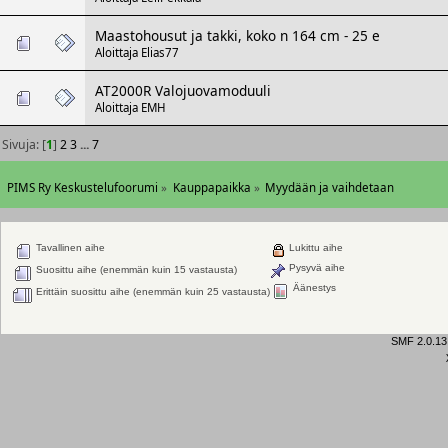
Maastohousut ja takki, koko n 164 cm - 25 e
Aloittaja
Elias77
AT2000R Valojuovamoduuli
Aloittaja
EMH
Sivuja: [
1
]
2
3
...
7
PIMS Ry Keskustelufoorumi
»
Kauppapaikka
»
Myydään ja vaihdetaan
Tavallinen aihe
Lukittu aihe
Pysyvä aihe
Suosittu aihe (enemmän kuin 15 vastausta)
Äänestys
Erittäin suosittu aihe (enemmän kuin 25 vastausta)
SMF 2.0.13