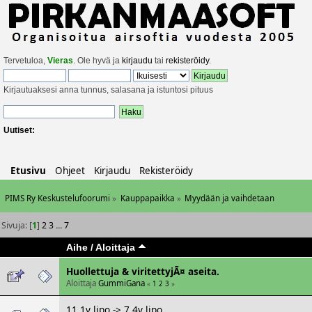
Tervetuloa,
Vieras
. Ole hyvä ja
kirjaudu
tai
rekisteröidy
.
Kirjautuaksesi anna tunnus, salasana ja istuntosi pituus
Uutiset:
Etusivu
Ohjeet
Kirjaudu
Rekisteröidy
PIMS Ry Keskustelufoorumi
»
Kauppapaikka
»
Myydään ja vaihdetaan
Sivuja: [
1
]
2
3
...
7
Aihe
/
Aloittaja
Huollettuja & viritettyjÃ¤ aseita.
Aloittaja
GummiGana
«
1
2
3
»
11,1v lipo -> 7,4v lipo