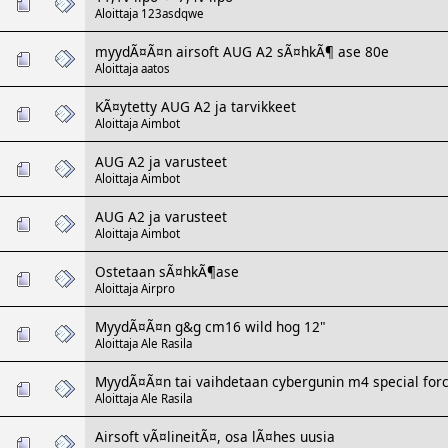
Aloittaja
123asdqwe
myydÃ¤Ã¤n airsoft AUG A2 sÃ¤hkÃ¶ ase 80e
Aloittaja
aatos
KÃ¤ytetty AUG A2 ja tarvikkeet
Aloittaja
Aimbot
AUG A2 ja varusteet
Aloittaja
Aimbot
AUG A2 ja varusteet
Aloittaja
Aimbot
Ostetaan sÃ¤hkÃ¶ase
Aloittaja
Airpro
MyydÃ¤Ã¤n g&g cm16 wild hog 12"
Aloittaja
Ale Rasila
MyydÃ¤Ã¤n tai vaihdetaan cybergunin m4 special for
Aloittaja
Ale Rasila
Airsoft vÃ¤lineitÃ¤, osa lÃ¤hes uusia