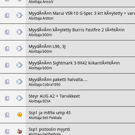
Aloittaja
AnssiV
MyydÃ¤Ã¤n Marui VSR-10 G-Spec 3 krt kÃ¤ytetty + var
Aloittaja
Antton
MyydÃ¤Ã¤n kÃ¤ytetty Burris Fastfire 2 tÃ¤htÃ¤in
Aloittaja
b00m
MyydÃ¤Ã¤n L96, 3J
Aloittaja
b00m
MyydÃ¤Ã¤n Sightmark 3-9X42 kiikaritÃ¤htÃ¤in
Aloittaja
b00m
MyydÃ¤Ã¤n paketti halvalla....
Aloittaja
Cobra1990
Steyr AUG A2 + Tarvikkeet
Aloittaja
EE5A
Ssp1 ja m89a ump 45
Aloittaja
Eeli Pekkala
Ssp1 pistoolin myynti
Aloittaja
EeliPekkala