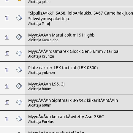
Aloittaja
joksu
"SipulisÃ¤kki" SA68, leipÃ¤laukku SA67 Camelbak juom
Selviytyimispaketteja.
Aloittaja
TeroJ
MyydÃ¤Ã¤n Marui colt m1911 gbb
Aloittaja
Kataja-aho
MyydÃ¤Ã¤n: Umarex Glock Gen5 6mm / tarjoa!
Aloittaja
Krunttu
Plate carrier LBX tactical (LBX-0300)
Aloittaja
jmkinen
MyydÃ¤Ã¤n L96, 3J
Aloittaja
b00m
MyydÃ¤Ã¤n Sightmark 3-9X42 kiikaritÃ¤htÃ¤in
Aloittaja
b00m
MyydÃ¤Ã¤n kerran kÃ¤ytetty Asg G36C
Aloittaja
Porkkis
MyydÃ¤Ã¤n airsoft sÃ¤lÃ¤Ã¤