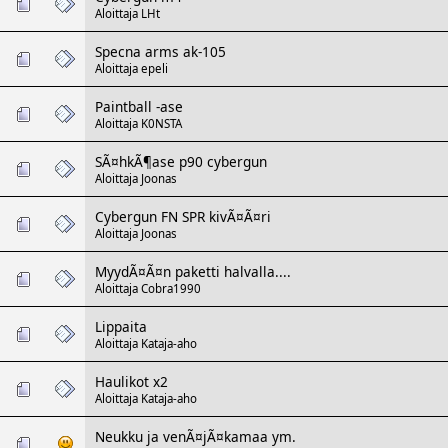
Aloittaja
LHt
Specna arms ak-105
Aloittaja
epeli
Paintball -ase
Aloittaja
K0NSTA
SÃ¤hkÃ¶ase p90 cybergun
Aloittaja
Joonas
Cybergun FN SPR kivÃ¤Ã¤ri
Aloittaja
Joonas
MyydÃ¤Ã¤n paketti halvalla....
Aloittaja
Cobra1990
Lippaita
Aloittaja
Kataja-aho
Haulikot x2
Aloittaja
Kataja-aho
Neukku ja venÃ¤jÃ¤kamaa ym.