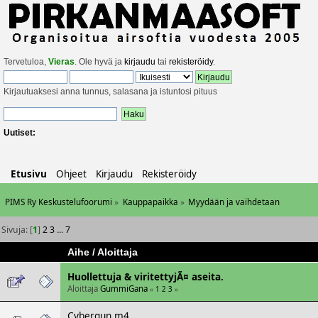
Tervetuloa,
Vieras
. Ole hyvä ja
kirjaudu
tai
rekisteröidy
.
Kirjautuaksesi anna tunnus, salasana ja istuntosi pituus
Uutiset:
Etusivu
Ohjeet
Kirjaudu
Rekisteröidy
PIMS Ry Keskustelufoorumi
»
Kauppapaikka
»
Myydään ja vaihdetaan
Sivuja: [
1
]
2
3
...
7
Aihe
/
Aloittaja
Huollettuja & viritettyjÃ¤ aseita.
Aloittaja
GummiGana
«
1
2
3
»
Cybergun m4