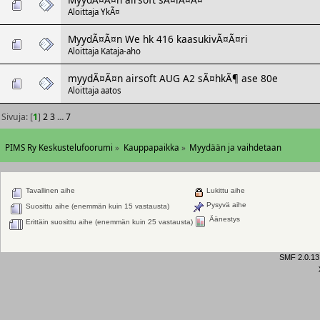
Aloittaja
YkÃ¤
MyydÃ¤Ã¤n We hk 416 kaasukivÃ¤Ã¤ri
Aloittaja
Kataja-aho
myydÃ¤Ã¤n airsoft AUG A2 sÃ¤hkÃ¶ ase 80e
Aloittaja
aatos
Sivuja: [
1
]
2
3
...
7
PIMS Ry Keskustelufoorumi
»
Kauppapaikka
»
Myydään ja vaihdetaan
Tavallinen aihe
Lukittu aihe
Pysyvä aihe
Suosittu aihe (enemmän kuin 15 vastausta)
Äänestys
Erittäin suosittu aihe (enemmän kuin 25 vastausta)
SMF 2.0.13