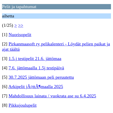
Pelit ja tapahtumat
aihetta
(1/25)
>
>>
[1]
Nuorisopelit
[2]
Pirkanmaasoft ry pelikalenteri - Löydät pelien paikat ja
ajat täältä
[3]
1.5.j testipelit 21.6. jättömaa
[4]
7.6. jättömaalla 1.5j testipäivä
[5]
30.7.2025 jättömaan peli peruutettu
[6]
Arkipelit jÃ¤ttÃ¶maalla 2025
[7]
Mahdollisuus lainata / vuokrata ase su 6.4.2025
[8]
Pikkujoulupelit