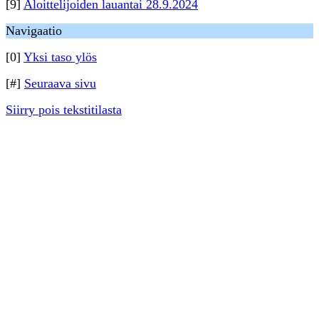
[9]
Aloittelijoiden lauantai 28.9.2024
Navigaatio
[0]
Yksi taso ylös
[#]
Seuraava sivu
Siirry pois tekstitilasta