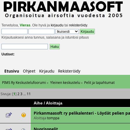
Tervetuloa,
Vieras
. Ole hyvä ja
kirjaudu
tai
rekisteröidy
.
Kirjautuaksesi anna tunnus, salasana ja istuntosi pituus
Uutiset:
Etusivu
Ohjeet
Kirjaudu
Rekisteröidy
PIMS Ry Keskustelufoorumi
»
Yleinen keskustelu
»
Pelit ja tapahtumat
Sivuja: [
1
]
2
3
...
11
Aihe
/
Aloittaja
Pirkanmaasoft ry pelikalenteri - Löydät pelien pai
Aloittaja
tomppa
Nuorisopelit