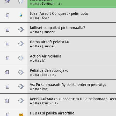
Aloittaja
Sentinel
«
1
2
»
Idea: Airsoft Conquest - pelimuoto
Aloittaja
Kratz
lailliset pelipaikat pirkanmaalla?
Aloittaja
Jusunderi
tietoa airsoft peleistÃ¤.
Aloittaja
Jusunderi
Action Air Nokialla
Aloittaja
JVi
Pelialueiden vuorojako
Aloittaja
isto
«
1
2
»
Vs: Pirkanmaasoft Ry pelikalenterin pÃ¤ivitys
Aloittaja
isto
KenellÃ¤kÃ¤Ã¤n kiinnostusta tulla pelaamaan Deco
Aloittaja
Xrust
«
1
2
»
HEI! uusi paikka airsoftille