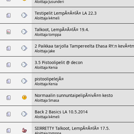
Aloittaja
Jusunderi
Testipelit LempÃ¤Ã¤lÃ¤ LA 22.3
Aloittaja
k4meli
Talkoot, LempÃ¤Ã¤lÃ¤ 19.4.
Aloittaja
tomppa
2 Paikkaa tarjolla Tampereelta Ehasa RY:n kevÃ¤
Aloittaja
Jake
3.5 Pistoolipelit @ decon
Aloittaja
Kenia
pistoolipelejÃ¤
Aloittaja
Kenia
Normaalin sunnuntaipelipÃ¤ivÃ¤n kesto
Aloittaja Smasa
Back 2 Basics LA 10.5.2014
Aloittaja
k4meli
SIIRRETTY Talkoot, LempÃ¤Ã¤lÃ¤ 17.5.
Aloittaja
tomppa