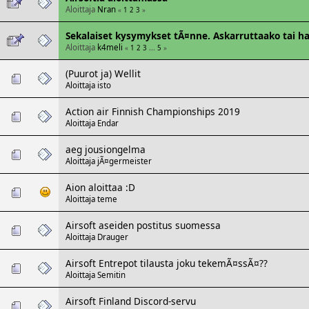
Aloittaja
Nran
«
1
2
3
»
Sekalaiset kysymykset tÃ¤nne. Askarruttaako tai h
Aloittaja
k4meli
«
1
2
3
...
5
»
(Puurot ja) Wellit
Aloittaja
isto
Action air Finnish Championships 2019
Aloittaja
Endar
aeg jousiongelma
Aloittaja
jÃ¤germeister
Aion aloittaa :D
Aloittaja
teme
Airsoft aseiden postitus suomessa
Aloittaja
Drauger
Airsoft Entrepot tilausta joku tekemÃ¤ssÃ¤??
Aloittaja
Semitin
Airsoft Finland Discord-servu