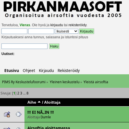
Tervetuloa,
Vieras
. Ole hyvä ja
kirjaudu
tai
rekisteröidy
.
Kirjautuaksesi anna tunnus, salasana ja istuntosi pituus
Uutiset:
Etusivu
Ohjeet
Kirjaudu
Rekisteröidy
PIMS Ry Keskustelufoorumi
»
Yleinen keskustelu
»
Yleistä airsoftia
Sivuja: [
1
]
2
3
...
8
Aihe
/
Aloittaja
!!! EI NÃ„IN !!!
Aloittaja
Dumle
Airsoftia aloittamassa