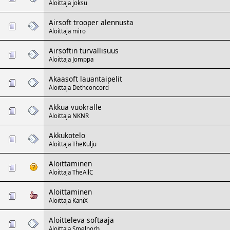
Aloittaja
joksu
Airsoft trooper alennusta
Aloittaja
miro
Airsoftin turvallisuus
Aloittaja
Jomppa
Akaasoft lauantaipelit
Aloittaja
Dethconcord
Akkua vuokralle
Aloittaja
NKNR
Akkukotelo
Aloittaja
TheKulju
Aloittaminen
Aloittaja
TheAllC
Aloittaminen
Aloittaja
KaniX
Aloitteleva softaaja
Aloittaja
Smelporb