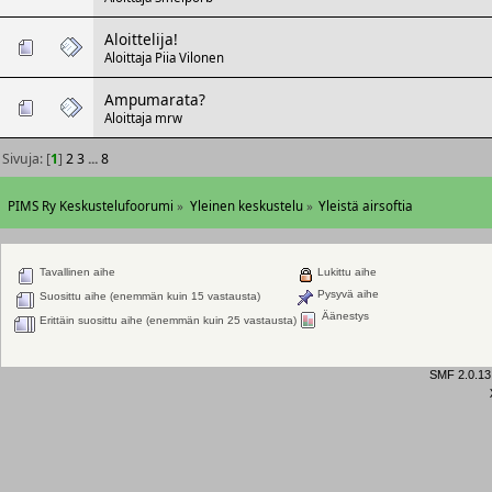
Aloittelija!
Aloittaja
Piia Vilonen
Ampumarata?
Aloittaja
mrw
Sivuja: [
1
]
2
3
...
8
PIMS Ry Keskustelufoorumi
»
Yleinen keskustelu
»
Yleistä airsoftia
Tavallinen aihe
Lukittu aihe
Pysyvä aihe
Suosittu aihe (enemmän kuin 15 vastausta)
Äänestys
Erittäin suosittu aihe (enemmän kuin 25 vastausta)
SMF 2.0.13