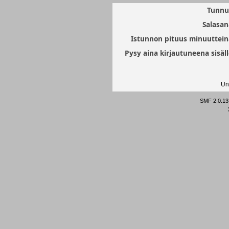
Tunnu
Salasan
Istunnon pituus minuuttein
Pysy aina kirjautuneena sisäll
Un
SMF 2.0.13