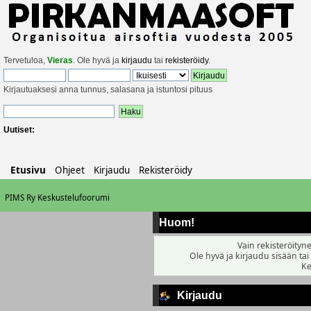
Tervetuloa,
Vieras
. Ole hyvä ja
kirjaudu
tai
rekisteröidy
.
Kirjautuaksesi anna tunnus, salasana ja istuntosi pituus
Uutiset:
Etusivu
Ohjeet
Kirjaudu
Rekisteröidy
PIMS Ry Keskustelufoorumi
Huom!
Vain rekisteröityne
Ole hyvä ja kirjaudu sisään tai
Ke
Kirjaudu