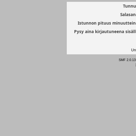
Tunnu
Salasan
Istunnon pituus minuuttein
Pysy aina kirjautuneena sisäll
Un
SMF 2.0.13