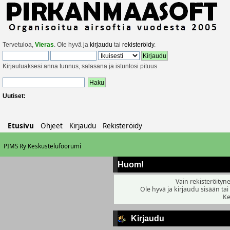
Tervetuloa,
Vieras
. Ole hyvä ja
kirjaudu
tai
rekisteröidy
.
Kirjautuaksesi anna tunnus, salasana ja istuntosi pituus
Uutiset:
Etusivu
Ohjeet
Kirjaudu
Rekisteröidy
PIMS Ry Keskustelufoorumi
Huom!
Vain rekisteröityne
Ole hyvä ja kirjaudu sisään tai
Ke
Kirjaudu