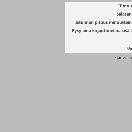
Tunnu
Salasan
Istunnon pituus minuuttein
Pysy aina kirjautuneena sisäll
Un
SMF 2.0.13