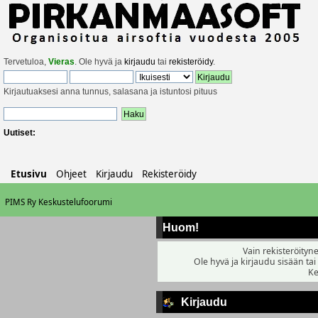
Tervetuloa,
Vieras
. Ole hyvä ja
kirjaudu
tai
rekisteröidy
.
Kirjautuaksesi anna tunnus, salasana ja istuntosi pituus
Uutiset:
Etusivu
Ohjeet
Kirjaudu
Rekisteröidy
PIMS Ry Keskustelufoorumi
Huom!
Vain rekisteröityne
Ole hyvä ja kirjaudu sisään tai
Ke
Kirjaudu