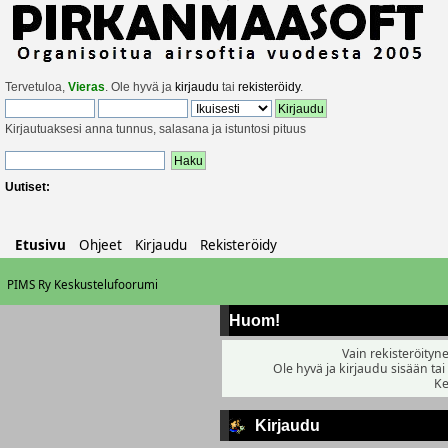
Tervetuloa,
Vieras
. Ole hyvä ja
kirjaudu
tai
rekisteröidy
.
Kirjautuaksesi anna tunnus, salasana ja istuntosi pituus
Uutiset:
Etusivu
Ohjeet
Kirjaudu
Rekisteröidy
PIMS Ry Keskustelufoorumi
Huom!
Vain rekisteröityne
Ole hyvä ja kirjaudu sisään tai
Ke
Kirjaudu