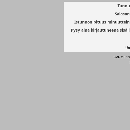
Tunnu
Salasan
Istunnon pituus minuuttein
Pysy aina kirjautuneena sisäll
Un
SMF 2.0.13