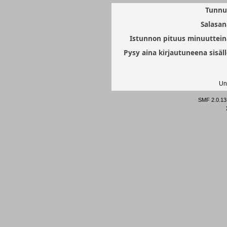
Tunnu
Salasan
Istunnon pituus minuuttein
Pysy aina kirjautuneena sisäll
Un
SMF 2.0.13