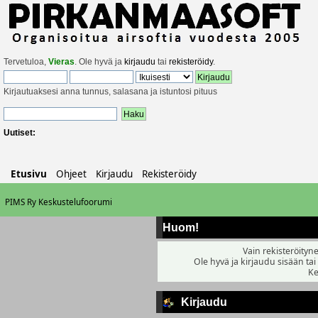
Tervetuloa,
Vieras
. Ole hyvä ja
kirjaudu
tai
rekisteröidy
.
Kirjautuaksesi anna tunnus, salasana ja istuntosi pituus
Uutiset:
Etusivu
Ohjeet
Kirjaudu
Rekisteröidy
PIMS Ry Keskustelufoorumi
Huom!
Vain rekisteröityne
Ole hyvä ja kirjaudu sisään tai
Ke
Kirjaudu