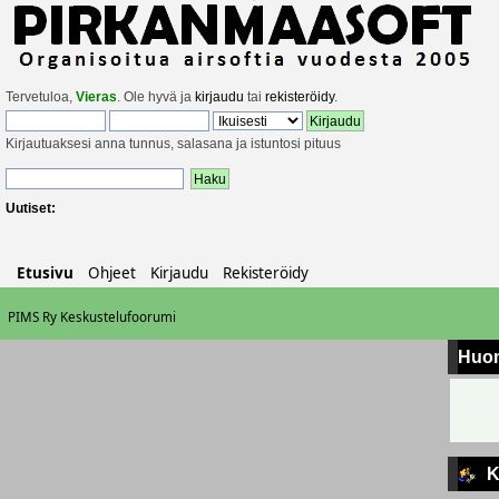
Tervetuloa,
Vieras
. Ole hyvä ja
kirjaudu
tai
rekisteröidy
.
Kirjautuaksesi anna tunnus, salasana ja istuntosi pituus
Uutiset:
Etusivu
Ohjeet
Kirjaudu
Rekisteröidy
PIMS Ry Keskustelufoorumi
Huo
K