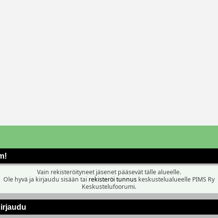
m!
Vain rekisteröityneet jäsenet pääsevät tälle alueelle.
Ole hyvä ja kirjaudu sisään tai
rekisteröi tunnus
keskustelualueelle PIMS Ry
Keskustelufoorumi.
irjaudu