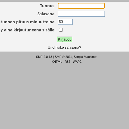
Tunnus:
Salasana:
stunnon pituus minuutteina:
y aina kirjautuneena sisälle:
Unohtuiko salasana?
SMF 2.0.13
|
SMF © 2011
,
Simple Machines
XHTML
RSS
WAP2