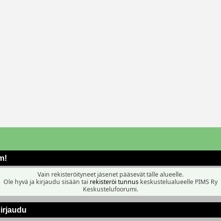
m!
Vain rekisteröityneet jäsenet pääsevät tälle alueelle.
Ole hyvä ja kirjaudu sisään tai
rekisteröi tunnus
keskustelualueelle PIMS Ry
Keskustelufoorumi.
irjaudu