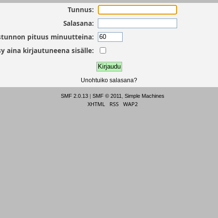
Tunnus:
Salasana:
stunnon pituus minuutteina:
y aina kirjautuneena sisälle:
Unohtuiko salasana?
SMF 2.0.13
|
SMF © 2011
,
Simple Machines
XHTML
RSS
WAP2