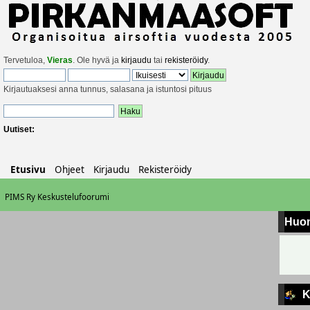
Tervetuloa,
Vieras
. Ole hyvä ja
kirjaudu
tai
rekisteröidy
.
Kirjautuaksesi anna tunnus, salasana ja istuntosi pituus
Uutiset:
Etusivu
Ohjeet
Kirjaudu
Rekisteröidy
PIMS Ry Keskustelufoorumi
Huo
K