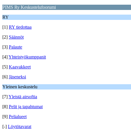
PIMS Ry Keskustelufoorumi
RY
[1]
RY tiedottaa
[2]
Säännöt
[3]
Palaute
[4]
Yhteistyökumppanit
[5]
Kaavakkeet
[6]
Jäseneksi
Yleinen keskustelu
[7]
Yleistä airsoftia
[8]
Pelit ja tapahtumat
[9]
Pelialueet
[-]
Löytötavarat