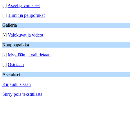
[-]
Aseet ja varusteet
[-]
Tiimit ja peliporukat
Galleria
[-]
Valokuvat ja videot
Kauppapaikka
[-]
Myydään ja vaihdetaan
[-]
Ostetaan
Asetukset
Kirjaudu sisään
Siirry pois tekstitilasta