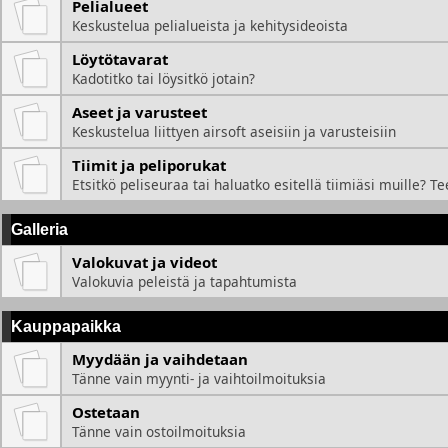
Pelialueet
Keskustelua pelialueista ja kehitysideoista
Löytötavarat
Kadotitko tai löysitkö jotain?
Aseet ja varusteet
Keskustelua liittyen airsoft aseisiin ja varusteisiin
Tiimit ja peliporukat
Etsitkö peliseuraa tai haluatko esitellä tiimiäsi muille? Te
Galleria
Valokuvat ja videot
Valokuvia peleistä ja tapahtumista
Kauppapaikka
Myydään ja vaihdetaan
Tänne vain myynti- ja vaihtoilmoituksia
Ostetaan
Tänne vain ostoilmoituksia