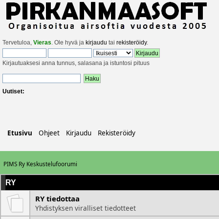
Tervetuloa,
Vieras
. Ole hyvä ja
kirjaudu
tai
rekisteröidy
.
Kirjautuaksesi anna tunnus, salasana ja istuntosi pituus
Uutiset:
Etusivu
Ohjeet
Kirjaudu
Rekisteröidy
PIMS Ry Keskustelufoorumi
RY
RY tiedottaa
Yhdistyksen viralliset tiedotteet